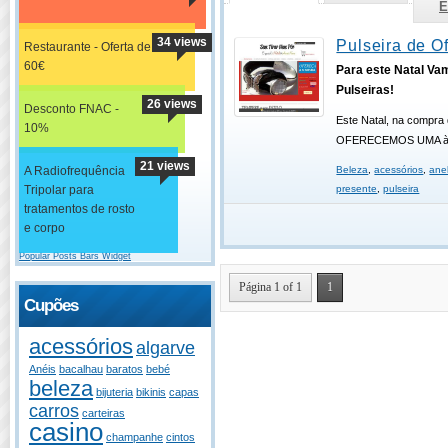
E
34 views
Pulseira de Of
Restaurante - Oferta de
60€
Para este Natal Va
Pulseiras!
26 views
Desconto FNAC -
Este Natal, na compra 
10%
OFERECEMOS UMA à 
21 views
A Radiofrequência
Beleza
,
acessórios
,
ane
Tripolar para
presente
,
pulseira
tratamentos de rosto
e corpo
Popular Posts Bars Widget
Página 1 of 1
1
Cupões
acessórios
algarve
Anéis
bacalhau
baratos
bebé
beleza
bijuteria
bikinis
capas
carros
carteiras
casino
champanhe
cintos