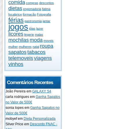
comida
compras
descontos
dietas
engomadoria
fatima
focalprice
formação
Fotografia
férias
gastronomia
jantar
jogos
jóias
lazer
licores
lingerie
malas
mochilas
moda
moveis
roupa
mulher
mulheres
natal
sapatos
tabacos
telemoveis
viagens
vinhos
Comentários Recentes
João Pereira em
GALAXY S4
carla rodrigues em
Ganha Sapatos
no Valor de 500€
sonia lopes em
Ganha Sapatos no
Valor de 500€
mobyef em
Dieta Personalizada
Silver Price em
Desconto FNAC -