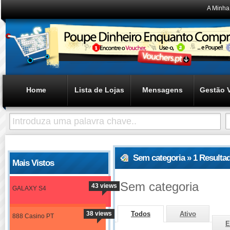
A Minha
Home
Lista de Lojas
Mensagens
Gestão 
Sem categoria » 1 Resulta
Mais Vistos
Sem categoria
43 views
GALAXY S4
38 views
Todos
Ativo
888 Casino PT
E