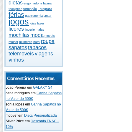
dietas
engomadoria
fatima
focalprice
formação
Fotografia
férias
gastronomia
jantar
jogos
jóias
lazer
licores
lingerie
malas
mochilas
moda
moveis
roupa
mulher
mulheres
natal
sapatos
tabacos
telemoveis
viagens
vinhos
Comentários Recentes
João Pereira em
GALAXY S4
carla rodrigues em
Ganha Sapatos
no Valor de 500€
sonia lopes em
Ganha Sapatos no
Valor de 500€
mobyef em
Dieta Personalizada
Silver Price em
Desconto FNAC -
10%