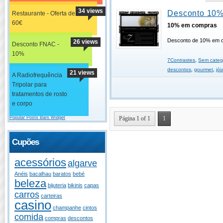
34 views
Desconto 10%
Restaurante - Oferta de
60€
10% em compras
Desconto de 10% em 
26 views
Desconto FNAC -
10%
7Contrastes
,
Sem categ
descontos
,
gourmet
,
jói
21 views
A Radiofrequência
Tripolar para
tratamentos de rosto
e corpo
Popular Posts Bars Widget
Página 1 of 1
1
Cupões
acessórios
algarve
Anéis
bacalhau
baratos
bebé
beleza
bijuteria
bikinis
capas
carros
carteiras
casino
champanhe
cintos
comida
compras
descontos