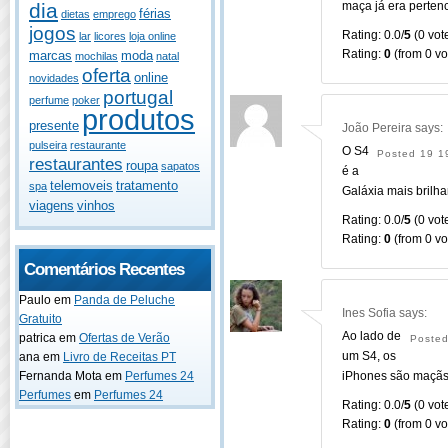
maça já era pertenc
dia
férias
dietas
emprego
jogos
Rating: 0.0/
5
(0 vote
lar
licores
loja online
Rating:
0
(from 0 vo
marcas
moda
mochilas
natal
oferta
online
novidades
portugal
perfume
poker
produtos
presente
João Pereira
says:
pulseira
restaurante
O S4
Posted 19 1
restaurantes
roupa
sapatos
é a
telemoveis
tratamento
spa
Galáxia mais brilha
viagens
vinhos
Rating: 0.0/
5
(0 vote
Rating:
0
(from 0 vo
Comentários Recentes
Paulo
em
Panda de Peluche
Ines Sofia
says:
Gratuito
Ao lado de
patrica
em
Ofertas de Verão
Posted
um S4, os
ana
em
Livro de Receitas PT
iPhones são maçã
Fernanda Mota
em
Perfumes 24
Perfumes
em
Perfumes 24
Rating: 0.0/
5
(0 vote
Rating:
0
(from 0 vo