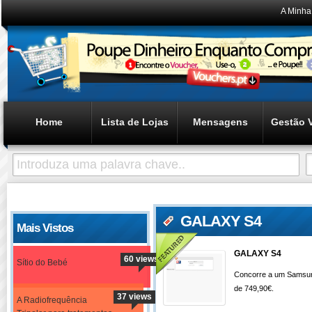
A Minha
Home
Lista de Lojas
Mensagens
Gestão 
GALAXY S4
Mais Vistos
GALAXY S4
60 views
Sítio do Bebé
Concorre a um Samsun
de 749,90€.
37 views
A Radiofrequência