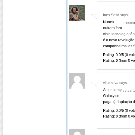
Ines Sofia
says:
Nunca
Posted
outrora fora
vista tecnologia tã
é a nova revolução 
companheiros: os 
Rating: 0.0/
5
(0 vote
Rating:
0
(from 0 vo
vitor silva
says:
Amor com
Posted 
Galaxy se
paga. (adaptação d
Rating: 0.0/
5
(0 vote
Rating:
0
(from 0 vo