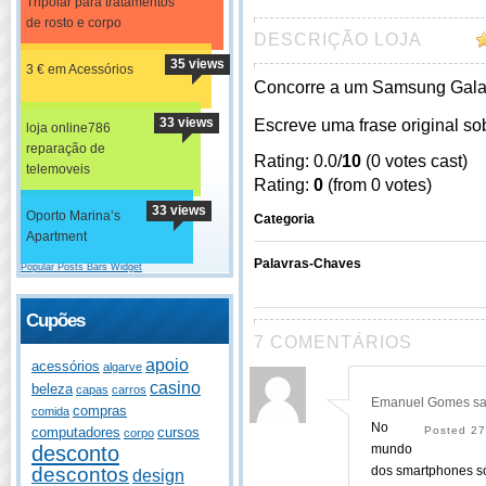
Tripolar para tratamentos
de rosto e corpo
DESCRIÇÃO LOJA
35 views
3 € em Acessórios
Concorre a um Samsung Galax
33 views
Escreve uma frase original so
loja online786
reparação de
Rating: 0.0/
10
(0 votes cast)
telemoveis
Rating:
0
(from 0 votes)
33 views
Oporto Marina’s
Categoria
Apartment
Palavras-Chaves
Popular Posts Bars Widget
Cupões
7 COMENTÁRIOS
apoio
acessórios
algarve
casino
beleza
capas
carros
Emanuel Gomes
sa
compras
comida
No
Posted 27
computadores
cursos
corpo
mundo
desconto
dos smartphones só 
descontos
design