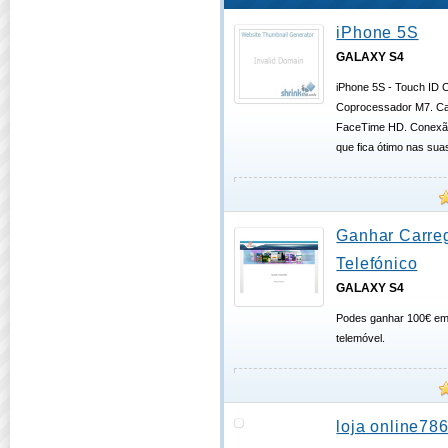
iPhone 5S
GALAXY S4
iPhone 5S - Touch ID C
Coprocessador M7. Ca
FaceTime HD. Conexão 
que fica ótimo nas su
Ganhar Carre
Telefónico
GALAXY S4
Podes ganhar 100€ em 
telemóvel.
loja online78