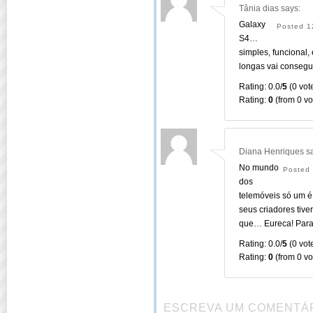
Tânia dias
says:
Galaxy
Posted 1
S4…
simples, funciona
longas vai conseguir
Rating: 0.0/
5
(0 vote
Rating:
0
(from 0 vo
Diana Henriques
s
No mundo
Posted 
dos
telemóveis só um é
seus criadores tiv
que… Eureca! Para 
Rating: 0.0/
5
(0 vote
Rating:
0
(from 0 vo
ESCREVA UM COMENTÁ