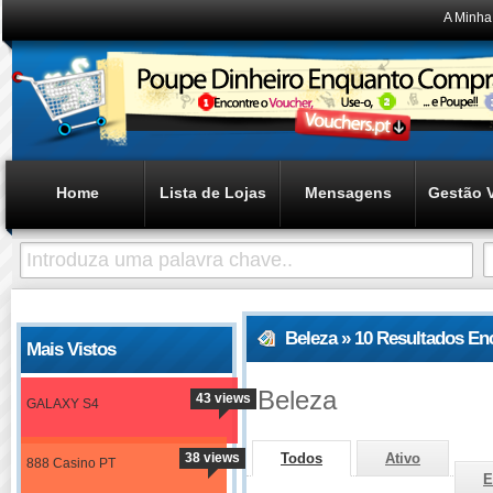
A Minha
Home
Lista de Lojas
Mensagens
Gestão 
Beleza » 10 Resultados En
Mais Vistos
Beleza
43 views
GALAXY S4
38 views
Todos
Ativo
888 Casino PT
E