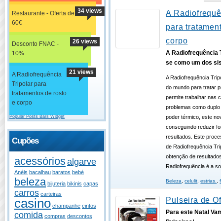
34 views
A Radiofrequê
Restaurante - Oferta de
60€
para tratament
corpo
26 views
Desconto FNAC -
A Radiofrequência T
10%
se como um dos si
21 views
A Radiofrequência
A Radiofrequência Tri
Tripolar para
do mundo para tratar p
tratamentos de rosto
permite trabalhar nas
e corpo
problemas como duplo q
Popular Posts Bars Widget
poder térmico, este no
conseguindo reduzir f
resultados. Este proce
Cupões
de Radiofrequência Trip
obtenção de resultado
acessórios
algarve
Radiofrequência é a so
Anéis
bacalhau
baratos
bebé
beleza
Beleza
,
celulit
,
estrias.
,
bijuteria
bikinis
capas
carros
carteiras
casino
Pulseira de Of
champanhe
cintos
Para este Natal Va
comida
compras
descontos