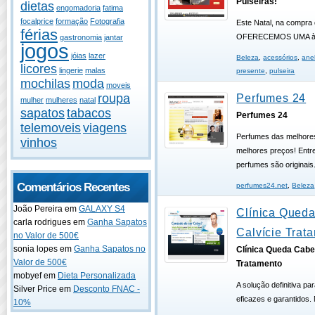
Pulseiras!
dietas
engomadoria
fatima
focalprice
formação
Fotografia
Este Natal, na compra 
férias
OFERECEMOS UMA à 
gastronomia
jantar
jogos
jóias
lazer
Beleza
,
acessórios
,
ane
licores
lingerie
malas
presente
,
pulseira
mochilas
moda
moveis
roupa
Perfumes 24
mulher
mulheres
natal
sapatos
tabacos
Perfumes 24
telemoveis
viagens
Perfumes das melhore
vinhos
melhores preços! Ent
perfumes são originais
Comentários Recentes
perfumes24.net
,
Beleza
João Pereira em
GALAXY S4
Clínica Queda
carla rodrigues em
Ganha Sapatos
Calvície Trat
no Valor de 500€
sonia lopes em
Ganha Sapatos no
Clínica Queda Cabel
Valor de 500€
Tratamento
mobyef em
Dieta Personalizada
A solução definitiva p
Silver Price em
Desconto FNAC -
eficazes e garantidos. 
10%