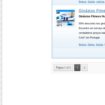
Beleza
,
Saúde
,
calvície
Ginásios Fitn
Ginásios Fitness H
50% desconto nos giná
Encontre um serviço d
verdadeiros preços ba
Cost" em Portugal.
Beleza
,
Dietas
,
Saúde
,
Página 1 of 2
1
2