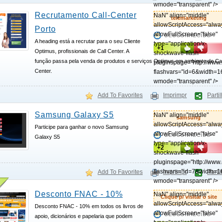
wmode="transparent" />
Recrutamento Call-Center
NaN" align="middle"
telemarketing
allowScriptAccess="alwa
Porto
allowFullScreen="false"
DESCONHECIDO
A heading está a recrutar para o seu Cliente
type="application/x-
+1
Optimus, profissionais de Call Center. A
shockwave-flash"
função passa pela venda de produtos e serviços Optimus em ambiente de Cal
pluginspage="http://www
Center.
flashvars="id=6&width=1
wmode="transparent" />
Add To Favorites
Imprimpr
Parti
Samsung Galaxy S5
NaN" align="middle"
samsung
allowScriptAccess="alwa
Participe para ganhar o novo Samsung
allowFullScreen="false"
DESCONHECIDO
Galaxy S5
type="application/x-
+2
shockwave-flash"
pluginspage="http://www
flashvars="id=7&width=1
Add To Favorites
Imprimpr
Parti
wmode="transparent" />
Desconto FNAC - 10%
NaN" align="middle"
Clique p/ visitar o site
allowScriptAccess="alwa
Desconto FNAC - 10% em todos os livros de
allowFullScreen="false"
DESCONHECIDO
apoio, dicionários e papelaria que podem