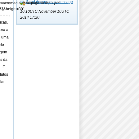
Send descontos a message
.macromedia.com/go/getflashplayer"
63&height=30"
lhar
10 10UTC November 10UTC
2014 17:20
icas,
erá a
om uma
zle
agem
os da
. E
dutos
iar