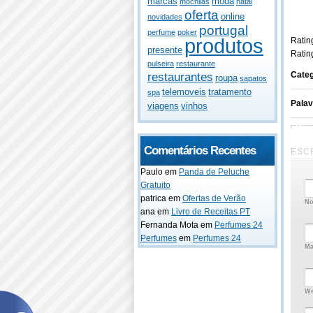
marcas
moda
mochilas
natal
oferta
online
novidades
portugal
perfume
poker
produtos
Rating
presente
Ratin
pulseira
restaurante
Categ
restaurantes
roupa
sapatos
telemoveis
tratamento
spa
Pala
viagens
vinhos
Comentários Recentes
ESC
Paulo
em
Panda de Peluche
Gratuito
patrica
em
Ofertas de Verão
No
ana
em
Livro de Receitas PT
Fernanda Mota
em
Perfumes 24
Perfumes
em
Perfumes 24
Ma
We