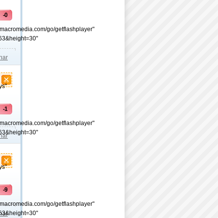
-0
.macromedia.com/go/getflashplayer"
63&height=30"
lhar
ys"
-1
.macromedia.com/go/getflashplayer"
63&height=30"
lhar
ys"
-9
.macromedia.com/go/getflashplayer"
63&height=30"
lhar