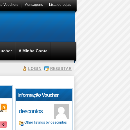
ão Vouchers
Mensagens
Lista de Lojas
oucher
A Minha Conta
LOGIN
REGISTAR
Informação Voucher
descontos
ys"
Other listings by descontos
-0