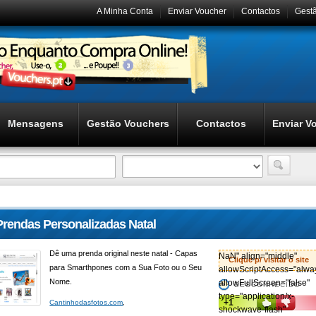
A Minha Conta
Enviar Voucher
Contactos
Gest
Mensagens
Gestão Vouchers
Contactos
Enviar V
Prendas Personalizadas Natal
Dê uma prenda original neste natal - Capas
NaN" align="middle"
Clique p/ visitar o site
para Smarthpones com a Sua Foto ou o Seu
allowScriptAccess="alwa
Nome.
allowFullScreen="false"
DESCONHECIDO
type="application/x-
+1
Cantinhodasfotos.com
,
shockwave-flash"