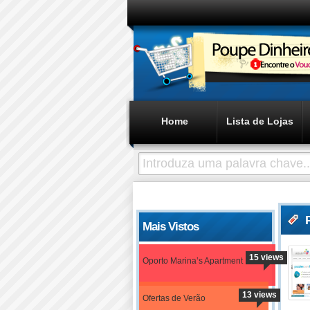
Home
Lista de Lojas
Mais Vistos
15 views
Oporto Marina’s Apartment
13 views
Ofertas de Verão