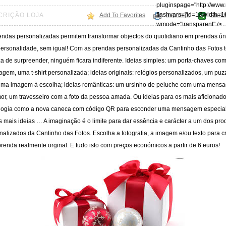
pluginspage="http://www
flashvars="id=1&width=1
CRIÇÃO LOJA
Add To Favorites
Imprimpr
Parti
wmode="transparent" />
endas personalizadas permitem transformar objectos do quotidiano em prendas ún
ersonalidade, sem igual! Com as prendas personalizadas da Cantinho das Fotos t
za de surpreender, ninguém ficara indiferente. Ideias simples: um porta-chaves c
gem, uma t-shirt personalizada; ideias originais: relógios personalizados, um puz
ma imagem à escolha; ideias românticas: um ursinho de peluche com uma mens
or, um travesseiro com a foto da pessoa amada. Ou ideias para os mais aficionad
logia como a nova caneca com código QR para esconder uma mensagem especial
s mais ideias … A imaginação é o limite para dar essência e carácter a um dos pro
nalizados da Cantinho das Fotos. Escolha a fotografia, a imagem e/ou texto para cr
renda realmente orginal. E tudo isto com preços económicos a partir de 6 euros!