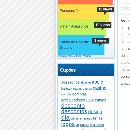
DES
11 views
Perfumes 24
As pr
10 views
3 € em Acessórios
com p
certe
8 views
mensa
Panda de Peluche
Gratuito
com u
de am
Popular Posts Bars Widget
tecno
Cupões
muita
perso
apoio
acessórios
algarve
uma p
casino
beleza
capas
carros
compras
comida
computadores
cursos
corpo
desconto
descontos
design
dia
férias
dietas
emprego
jogos
lar
licores
loja online