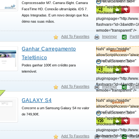
allowFullScreen="false"
DESCONHECIDO
Coprocessador M7. Camara iSight. Camara
type="application/x-
FaceTime HD. Conexão ultrarrápida. iOS 7.
+6
shockwave-flash"
Apps Integradas. E um novo design que fica
pluginspage="http://www
ótimo nas suas mãos.
flashvars="id=3&width=1
wmode="transparent" />
Add To Favorites
Imprimpr
Parti
Ganhar Carregamento
NaN" align="middle"
telemovel
allowScriptAccess="alwa
Telefónico
allowFullScreen="false"
DESCONHECIDO
Podes ganhar 100€ em crédito para
type="application/x-
+3
telemóvel.
shockwave-flash"
pluginspage="http://www
flashvars="id=4&width=1
Add To Favorites
Imprimpr
Parti
wmode="transparent" />
GALAXY S4
NaN" align="middle"
galaxys
allowScriptAccess="alwa
Concorre a um Samsung Galaxy S4 no valor
allowFullScreen="false"
DESCONHECIDO
de 749,90€.
type="application/x-
+20
shockwave-flash"
pluginspage="http://www
flashvars="id=5&width=1
Add To Favorites
Imprimpr
Parti