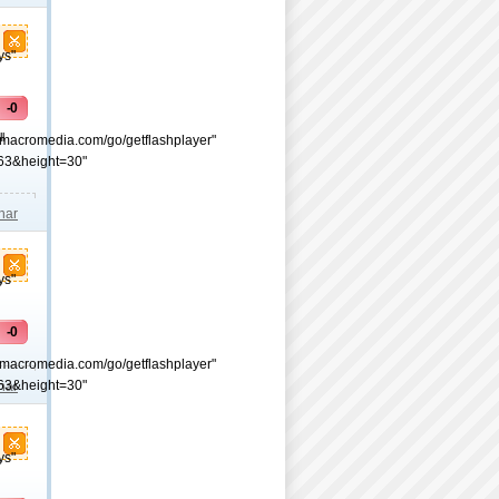
ys"
-0
l
.macromedia.com/go/getflashplayer"
63&height=30"
lhar
ys"
-0
.macromedia.com/go/getflashplayer"
63&height=30"
lhar
ys"