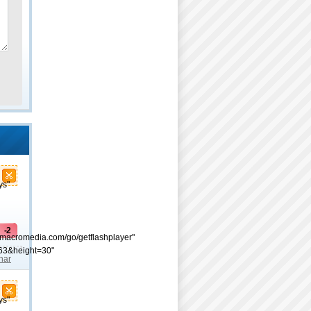
ys"
-2
.macromedia.com/go/getflashplayer"
63&height=30"
lhar
ys"