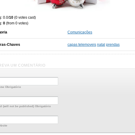
: 0.0/
10
(0 votes cast)
g:
0
(from 0 votes)
oria
Comunicações
vras-Chaves
capas telemoveis
natal
prendas
REVA UM COMENTÁRIO
me Obrigatório
il (will not be published) Obrigatório
bsite