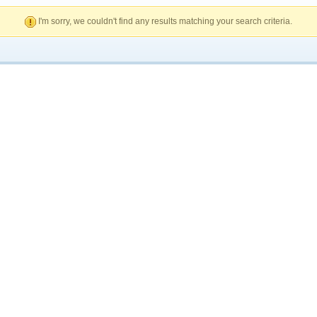
I'm sorry, we couldn't find any results matching your search criteria.