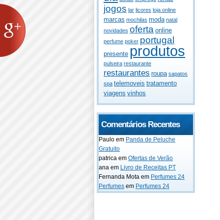
jogos
lar
licores
loja online
marcas
moda
mochilas
natal
oferta
online
novidades
portugal
perfume
poker
produtos
presente
pulseira
restaurante
restaurantes
roupa
sapatos
telemoveis
tratamento
spa
viagens
vinhos
Comentários Recentes
Paulo
em
Panda de Peluche
Gratuito
patrica
em
Ofertas de Verão
ana
em
Livro de Receitas PT
Fernanda Mota
em
Perfumes 24
Perfumes
em
Perfumes 24