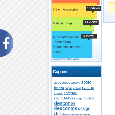
15 views
3 € em Acessórios
13 views
Malycia Shop
9 views
A Radiofrequência
Tripolar para
tratamentos de rosto
e corpo
Popular Posts Bars Widget
Cupões
apoio
acessórios
algarve
casino
beleza
capas
carros
compras
comida
computadores
cursos
corpo
desconto
descontos
design
dia
férias
dietas
emprego