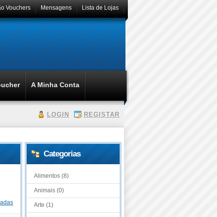
ão Vouchers
Mensagens
Lista de Lojas
oucher
A Minha Conta
LOGIN
REGISTAR
Categorias
Alimentos (8)
Animais (0)
dadas
Arte (1)