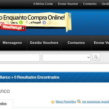
A Minha Conta
Enviar Voucher
Contactos
Gest
Mensagens
Gestão Vouchers
Contactos
Enviar V
Blanco » 0 Resultados Encontrados
anco
Meus Favoritos
ver pesquisas guar
odos