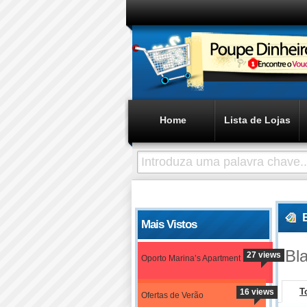
Home
Lista de Lojas
Mais Vistos
Bl
27 views
Oporto Marina’s Apartment
T
16 views
Ofertas de Verão