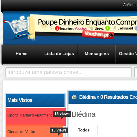
A Minha
Home
Lista de Lojas
Mensagens
Gestão 
Blédina » 0 Resultados En
Mais Vistos
Blédina
15 views
Oporto Marina’s Apartment
Todos
13 views
Ofertas de Verão