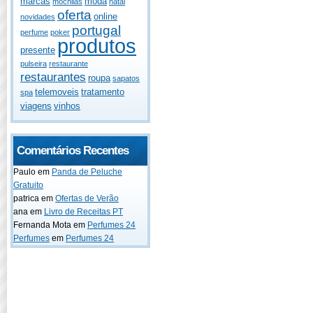
marcas
moda
mochilas
natal
oferta
online
novidades
portugal
perfume
poker
produtos
presente
pulseira
restaurante
restaurantes
roupa
sapatos
telemoveis
tratamento
spa
viagens
vinhos
Comentários Recentes
Paulo
em
Panda de Peluche
Gratuito
patrica
em
Ofertas de Verão
ana
em
Livro de Receitas PT
Fernanda Mota
em
Perfumes 24
Perfumes
em
Perfumes 24