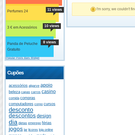
I'm sorry, we couldn't fi
11 views
Perfumes 24
10 views
3 € em Acessórios
8 views
Panda de Peluche
Gratuito
Popular Posts Bars Widget
Cupões
apoio
acessórios
algarve
casino
beleza
capas
carros
compras
comida
computadores
cursos
corpo
desconto
descontos
design
dia
férias
dietas
emprego
jogos
lar
licores
loja online