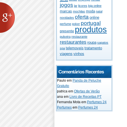
jogos
lar
licores
loja online
marcas
moda
mochilas
natal
oferta
online
novidades
portugal
perfume
poker
produtos
presente
pulseira
restaurante
restaurantes
roupa
sapatos
telemoveis
tratamento
spa
viagens
vinhos
Comentários Recentes
Paulo
em
Panda de Peluche
Gratuito
patrica
em
Ofertas de Verão
ana
em
Livro de Receitas PT
Fernanda Mota
em
Perfumes 24
Perfumes
em
Perfumes 24