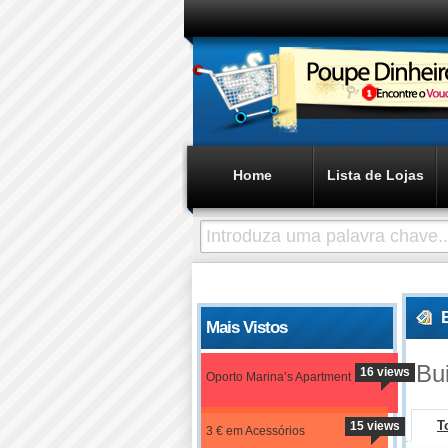
Home
Lista de Lojas
Mais Vistos
Bui
16 views
Oporto Marina’s Apartment
T
15 views
3 € em Acessórios