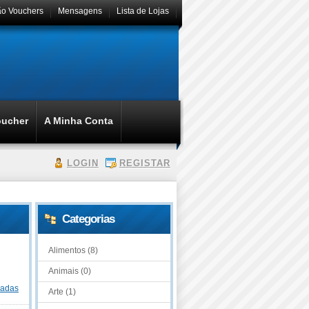
ão Vouchers
Mensagens
Lista de Lojas
oucher
A Minha Conta
LOGIN
REGISTAR
Categorias
Alimentos (8)
Animais (0)
dadas
Arte (1)