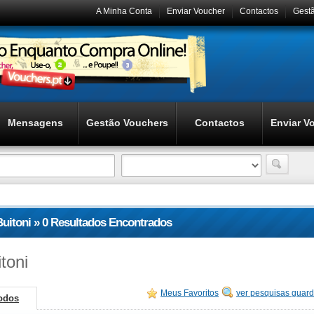
A Minha Conta
Enviar Voucher
Contactos
Gest
Mensagens
Gestão Vouchers
Contactos
Enviar V
Buitoni » 0 Resultados Encontrados
toni
Meus Favoritos
ver pesquisas guar
odos