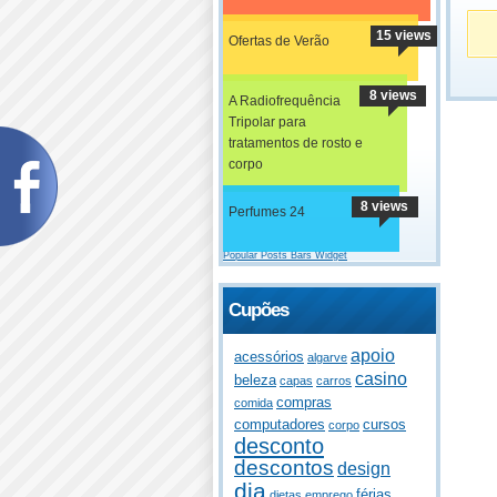
15 views
Ofertas de Verão
8 views
A Radiofrequência
Tripolar para
tratamentos de rosto e
corpo
8 views
Perfumes 24
Popular Posts Bars Widget
Cupões
apoio
acessórios
algarve
casino
beleza
capas
carros
compras
comida
computadores
cursos
corpo
desconto
descontos
design
dia
férias
dietas
emprego