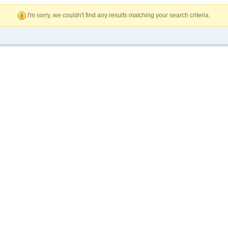
I'm sorry, we couldn't find any results matching your search criteria.