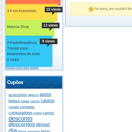
I'm sorry, we couldn't fi
15 views
3 € em Acessórios
13 views
Malycia Shop
9 views
A Radiofrequência
Tripolar para
tratamentos de rosto
e corpo
Popular Posts Bars Widget
Cupões
apoio
acessórios
algarve
casino
beleza
capas
carros
compras
comida
computadores
cursos
corpo
desconto
descontos
design
dia
férias
dietas
emprego