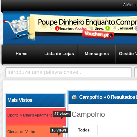
A Minha
Home
Lista de Lojas
Mensagens
Gestão 
Campofrio » 0 Resultados
Mais Vistos
Campofrio
27 views
Oporto Marina’s Apartment
Todos
16 views
Ofertas de Verão