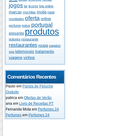
jogos
lar
licores
loja online
marcas
moda
mochilas
natal
oferta
online
novidades
portugal
perfume
poker
produtos
presente
pulseira
restaurante
restaurantes
roupa
sapatos
telemoveis
tratamento
spa
viagens
vinhos
Comentários Recentes
Paulo
em
Panda de Peluche
Gratuito
patrica
em
Ofertas de Verão
ana
em
Livro de Receitas PT
Fernanda Mota
em
Perfumes 24
Perfumes
em
Perfumes 24