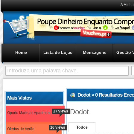
A Minha
Home
Lista de Lojas
Mensagens
Gestão 
Dodot » 0 Resultados Enc
Mais Vistos
Dodot
27 views
Oporto Marina’s Apartment
Todos
16 views
Ofertas de Verão