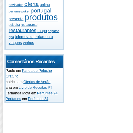
oferta
online
novidades
portugal
perfume
poker
produtos
presente
pulseira
restaurante
restaurantes
roupa
sapatos
telemoveis
tratamento
spa
viagens
vinhos
Comentários Recentes
Paulo
em
Panda de Peluche
Gratuito
patrica
em
Ofertas de Verão
ana
em
Livro de Receitas PT
Fernanda Mota
em
Perfumes 24
Perfumes
em
Perfumes 24