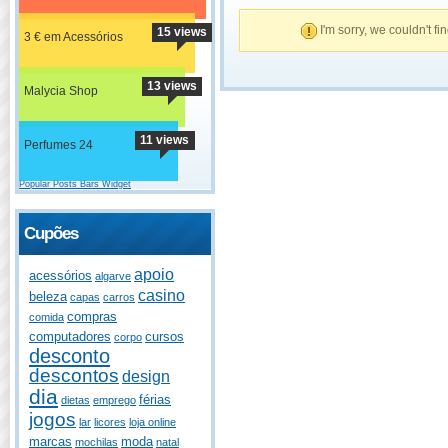
I'm sorry, we couldn't fi
15 views
3 € em Acessórios
13 views
Malycia Shop
11 views
Perfumes 24
Popular Posts Bars Widget
Cupões
apoio
acessórios
algarve
casino
beleza
capas
carros
compras
comida
computadores
cursos
corpo
desconto
descontos
design
dia
férias
dietas
emprego
jogos
lar
licores
loja online
marcas
moda
mochilas
natal