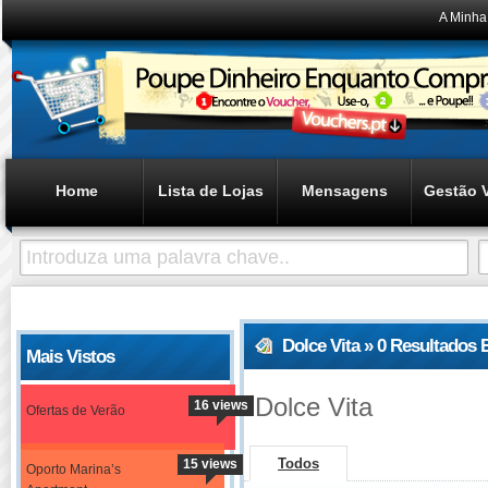
A Minha
Home
Lista de Lojas
Mensagens
Gestão 
Dolce Vita » 0 Resultados
Mais Vistos
Dolce Vita
16 views
Ofertas de Verão
Todos
15 views
Oporto Marina’s