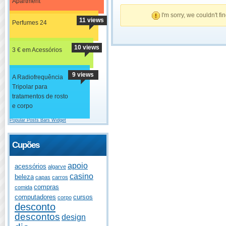
Apartment
I'm sorry, we couldn't fi
11 views
Perfumes 24
10 views
3 € em Acessórios
9 views
A Radiofrequência
Tripolar para
tratamentos de rosto
e corpo
Popular Posts Bars Widget
Cupões
apoio
acessórios
algarve
casino
beleza
capas
carros
compras
comida
computadores
cursos
corpo
desconto
descontos
design