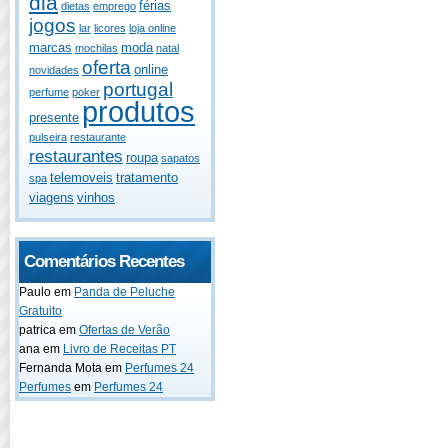
dia
férias
dietas
emprego
jogos
lar
licores
loja online
marcas
moda
mochilas
natal
oferta
online
novidades
portugal
perfume
poker
produtos
presente
pulseira
restaurante
restaurantes
roupa
sapatos
telemoveis
tratamento
spa
viagens
vinhos
Comentários Recentes
Paulo
em
Panda de Peluche
Gratuito
patrica
em
Ofertas de Verão
ana
em
Livro de Receitas PT
Fernanda Mota
em
Perfumes 24
Perfumes
em
Perfumes 24