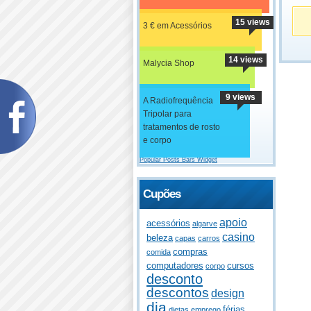
15 views
3 € em Acessórios
14 views
Malycia Shop
9 views
A Radiofrequência
Tripolar para
tratamentos de rosto
e corpo
Popular Posts Bars Widget
Cupões
apoio
acessórios
algarve
casino
beleza
capas
carros
compras
comida
computadores
cursos
corpo
desconto
descontos
design
dia
férias
dietas
emprego