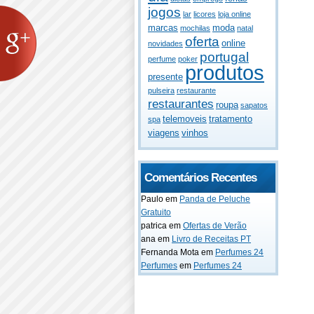
jogos
lar
licores
loja online
marcas
moda
mochilas
natal
oferta
online
novidades
portugal
perfume
poker
produtos
presente
pulseira
restaurante
restaurantes
roupa
sapatos
telemoveis
tratamento
spa
viagens
vinhos
Comentários Recentes
Paulo
em
Panda de Peluche
Gratuito
patrica
em
Ofertas de Verão
ana
em
Livro de Receitas PT
Fernanda Mota
em
Perfumes 24
Perfumes
em
Perfumes 24