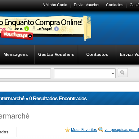
A Minha Conta
Enviar Voucher
Contactos
Gest
Mensagens
Gestão Vouchers
Contactos
Enviar V
Intermarché » 0 Resultados Encontrados
termarché
Meus Favoritos
ver pesquisas guar
odos