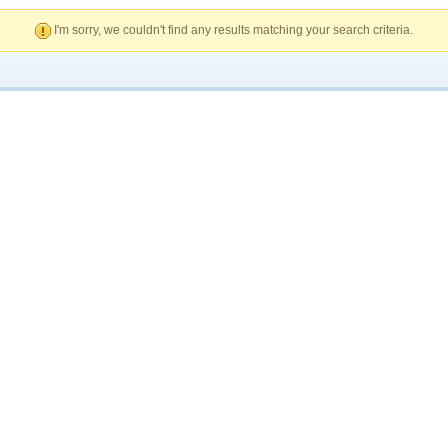
I'm sorry, we couldn't find any results matching your search criteria.