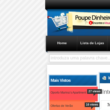
Home
Lista de Lojas
Mais Vistos
In
27 views
Oporto Marina’s Apartment
T
16 views
Ofertas de Verão