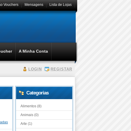
ão Vouchers
Mensagens
Lista de Lojas
oucher
A Minha Conta
LOGIN
REGISTAR
Categorias
Alimentos (8)
Animais (0)
dadas
Arte (1)