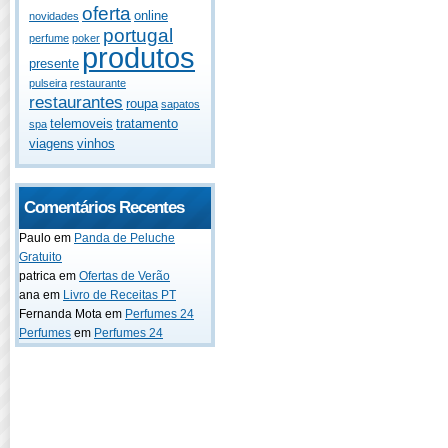
oferta
online
novidades
portugal
perfume
poker
produtos
presente
pulseira
restaurante
restaurantes
roupa
sapatos
telemoveis
tratamento
spa
viagens
vinhos
Comentários Recentes
Paulo
em
Panda de Peluche
Gratuito
patrica
em
Ofertas de Verão
ana
em
Livro de Receitas PT
Fernanda Mota
em
Perfumes 24
Perfumes
em
Perfumes 24