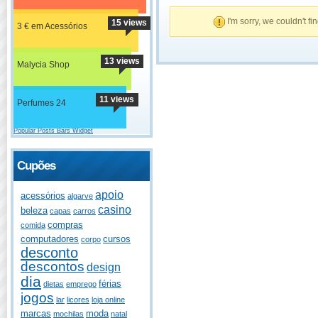
I'm sorry, we couldn't fi
15 views
3 € em Acessórios
13 views
Malycia Shop
11 views
Perfumes 24
Popular Posts Bars Widget
Cupões
apoio
acessórios
algarve
casino
beleza
capas
carros
compras
comida
computadores
cursos
corpo
desconto
descontos
design
dia
férias
dietas
emprego
jogos
lar
licores
loja online
marcas
moda
mochilas
natal