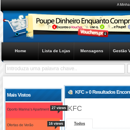
A Minha
Home
Lista de Lojas
Mensagens
Gestão 
KFC » 0 Resultados Encon
Mais Vistos
KFC
27 views
Oporto Marina’s Apartment
Todos
16 views
Ofertas de Verão