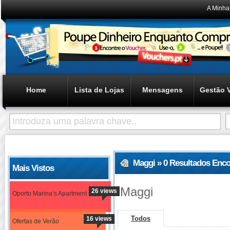
A Minha
Home
Lista de Lojas
Mensagens
Gestão 
Maggi » 0 Resultados Enc
Mais Vistos
Maggi
26 views
Oporto Marina’s Apartment
Todos
16 views
Ofertas de Verão