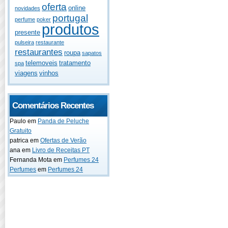
oferta
online
novidades
portugal
perfume
poker
produtos
presente
pulseira
restaurante
restaurantes
roupa
sapatos
telemoveis
tratamento
spa
viagens
vinhos
Comentários Recentes
Paulo
em
Panda de Peluche
Gratuito
patrica
em
Ofertas de Verão
ana
em
Livro de Receitas PT
Fernanda Mota
em
Perfumes 24
Perfumes
em
Perfumes 24