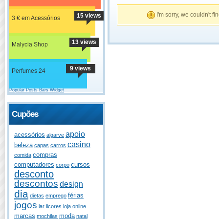
I'm sorry, we couldn't fi
15 views
3 € em Acessórios
13 views
Malycia Shop
9 views
Perfumes 24
Popular Posts Bars Widget
Cupões
apoio
acessórios
algarve
casino
beleza
capas
carros
compras
comida
computadores
cursos
corpo
desconto
descontos
design
dia
férias
dietas
emprego
jogos
lar
licores
loja online
marcas
moda
mochilas
natal