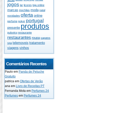
jogos
lar
licores
loja online
marcas
moda
mochilas
natal
oferta
online
novidades
portugal
perfume
poker
produtos
presente
pulseira
restaurante
restaurantes
roupa
sapatos
telemoveis
tratamento
spa
viagens
vinhos
Comentários Recentes
Paulo
em
Panda de Peluche
Gratuito
patrica
em
Ofertas de Verão
ana
em
Livro de Receitas PT
Fernanda Mota
em
Perfumes 24
Perfumes
em
Perfumes 24