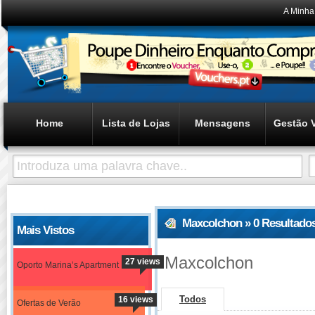
A Minha
Home
Lista de Lojas
Mensagens
Gestão 
Maxcolchon » 0 Resultado
Mais Vistos
Maxcolchon
27 views
Oporto Marina’s Apartment
Todos
16 views
Ofertas de Verão