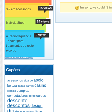
I'm sorry, we couldn't fi
15 views
3 € em Acessórios
14 views
Malycia Shop
9 views
A Radiofrequência
Tripolar para
tratamentos de rosto
e corpo
Popular Posts Bars Widget
Cupões
apoio
acessórios
algarve
casino
beleza
capas
carros
compras
comida
computadores
cursos
corpo
desconto
descontos
design
dia
férias
dietas
emprego