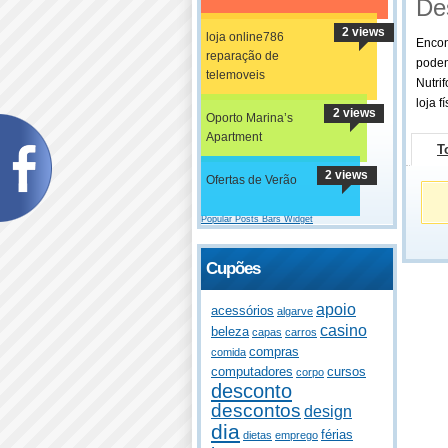
De
2 views
loja online786
Encon
reparação de
podem
telemoveis
Nutri
loja fí
2 views
Oporto Marina’s
Apartment
T
2 views
Ofertas de Verão
Popular Posts Bars Widget
Cupões
apoio
acessórios
algarve
casino
beleza
capas
carros
compras
comida
computadores
cursos
corpo
desconto
descontos
design
dia
férias
dietas
emprego