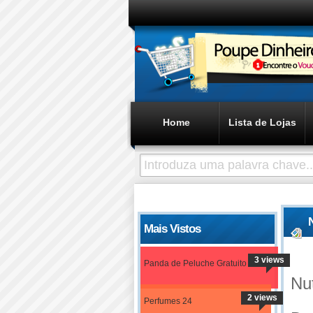
Home
Lista de Lojas
Mais Vistos
3 views
Panda de Peluche Gratuito
Nu
2 views
Perfumes 24