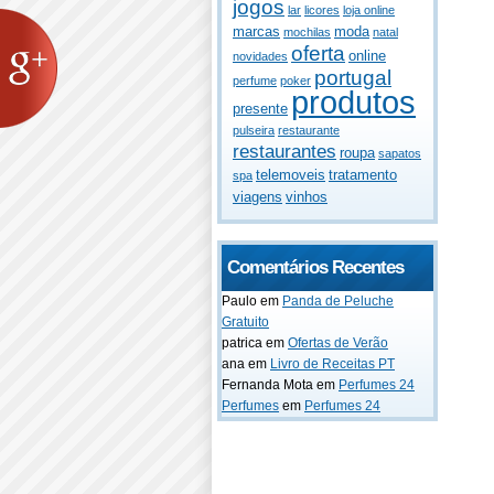
jogos
lar
licores
loja online
marcas
moda
mochilas
natal
oferta
online
novidades
portugal
perfume
poker
produtos
presente
pulseira
restaurante
restaurantes
roupa
sapatos
telemoveis
tratamento
spa
viagens
vinhos
Comentários Recentes
Paulo
em
Panda de Peluche
Gratuito
patrica
em
Ofertas de Verão
ana
em
Livro de Receitas PT
Fernanda Mota
em
Perfumes 24
Perfumes
em
Perfumes 24