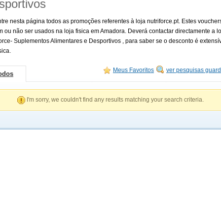
sportivos
tre nesta página todos as promoções referentes à loja nutriforce.pt. Estes voucher
 ou não ser usados na loja fisica em Amadora. Deverá contactar directamente a lo
force- Suplementos Alimentares e Desportivos , para saber se o desconto é extensív
sica.
Meus Favoritos
ver pesquisas guar
odos
I'm sorry, we couldn't find any results matching your search criteria.