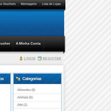
ão Vouchers
Mensagens
Lista de Lojas
oucher
A Minha Conta
LOGIN
REGISTAR
os
Categorias
Alimentos (8)
Animais (0)
Arte (1)