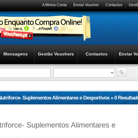
A Minha Conta
Enviar Voucher
Contactos
Gest
Mensagens
Gestão Vouchers
Contactos
Enviar V
Nutriforce- Suplementos Alimentares e Desportivos » 0 Resultad
Encontrados
triforce- Suplementos Alimentares e