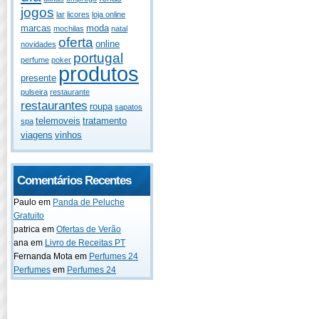
jogos
lar
licores
loja online
marcas
moda
mochilas
natal
oferta
online
novidades
portugal
perfume
poker
produtos
presente
pulseira
restaurante
restaurantes
roupa
sapatos
telemoveis
tratamento
spa
viagens
vinhos
Comentários Recentes
Paulo
em
Panda de Peluche
Gratuito
patrica
em
Ofertas de Verão
ana
em
Livro de Receitas PT
Fernanda Mota
em
Perfumes 24
Perfumes
em
Perfumes 24