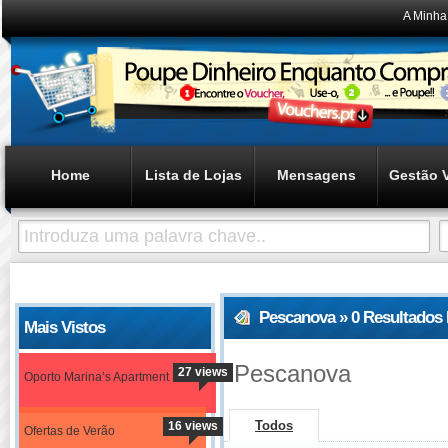
A Minha
Home
Lista de Lojas
Mensagens
Gestão 
Pescanova » 0 Resultados
Mais Vistos
Pescanova
27 views
Oporto Marina’s Apartment
Todos
16 views
Ofertas de Verão