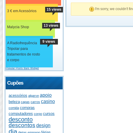
I'm sorry, we couldn't fi
15 views
3 € em Acessórios
13 views
Malycia Shop
9 views
A Radiofrequência
Tripolar para
tratamentos de rosto
e corpo
Popular Posts Bars Widget
Cupões
apoio
acessórios
algarve
casino
beleza
capas
carros
compras
comida
computadores
cursos
corpo
desconto
descontos
design
dia
férias
dietas
emprego