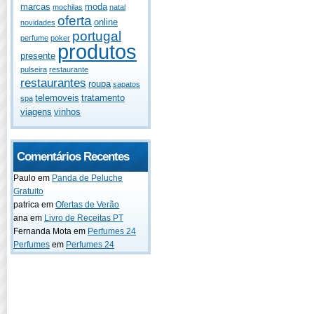
marcas
moda
mochilas
natal
oferta
online
novidades
portugal
perfume
poker
produtos
presente
pulseira
restaurante
restaurantes
roupa
sapatos
telemoveis
tratamento
spa
viagens
vinhos
Comentários Recentes
Paulo
em
Panda de Peluche
Gratuito
patrica
em
Ofertas de Verão
ana
em
Livro de Receitas PT
Fernanda Mota
em
Perfumes 24
Perfumes
em
Perfumes 24