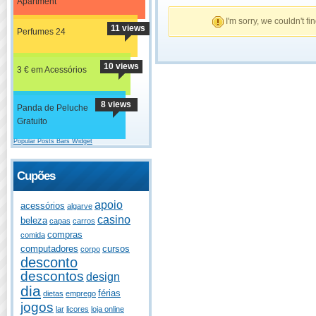
Apartment
I'm sorry, we couldn't fi
11 views
Perfumes 24
10 views
3 € em Acessórios
8 views
Panda de Peluche
Gratuito
Popular Posts Bars Widget
Cupões
apoio
acessórios
algarve
casino
beleza
capas
carros
compras
comida
computadores
cursos
corpo
desconto
descontos
design
dia
férias
dietas
emprego
jogos
lar
licores
loja online