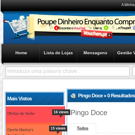
A Minha
Home
Lista de Lojas
Mensagens
Gestão 
Pingo Doce » 0 Resultado
Mais Vistos
Pingo Doce
16 views
Ofertas de Verão
Todos
15 views
Oporto Marina’s