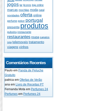
jogos
lar
licores
loja online
marcas
moda
mochilas
natal
oferta
online
novidades
portugal
perfume
poker
produtos
presente
pulseira
restaurante
restaurantes
roupa
sapatos
telemoveis
tratamento
spa
viagens
vinhos
Comentários Recentes
Paulo
em
Panda de Peluche
Gratuito
patrica
em
Ofertas de Verão
ana
em
Livro de Receitas PT
Fernanda Mota
em
Perfumes 24
Perfumes
em
Perfumes 24