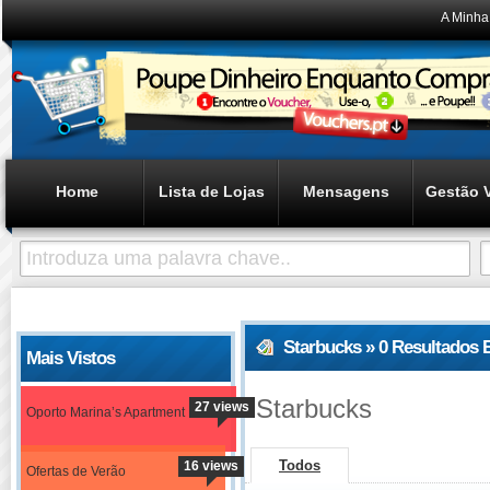
A Minha
Home
Lista de Lojas
Mensagens
Gestão 
Starbucks » 0 Resultados 
Mais Vistos
Starbucks
27 views
Oporto Marina’s Apartment
Todos
16 views
Ofertas de Verão