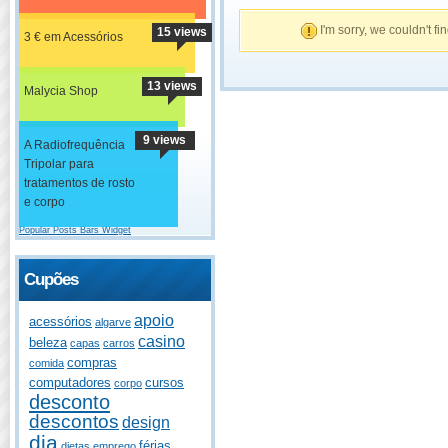
I'm sorry, we couldn't fi
15 views
3 € em Acessórios
13 views
Malycia Shop
9 views
A Radiofrequência
Tripolar para
tratamentos de rosto
e corpo
Popular Posts Bars Widget
Cupões
apoio
acessórios
algarve
casino
beleza
capas
carros
compras
comida
computadores
cursos
corpo
desconto
descontos
design
dia
férias
dietas
emprego