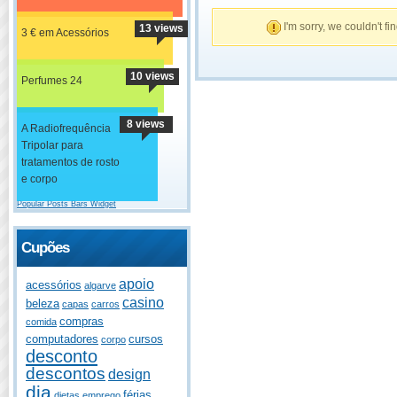
I'm sorry, we couldn't fi
13 views
3 € em Acessórios
10 views
Perfumes 24
8 views
A Radiofrequência
Tripolar para
tratamentos de rosto
e corpo
Popular Posts Bars Widget
Cupões
apoio
acessórios
algarve
casino
beleza
capas
carros
compras
comida
computadores
cursos
corpo
desconto
descontos
design
dia
férias
dietas
emprego