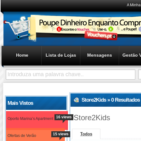
A Minha
Home
Lista de Lojas
Mensagens
Gestão 
Store2Kids » 0 Resultados
Mais Vistos
Store2Kids
16 views
Oporto Marina’s Apartment
Todos
15 views
Ofertas de Verão