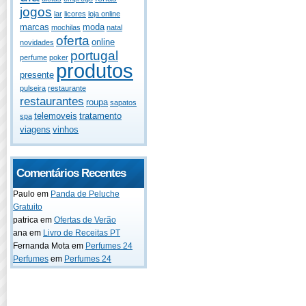
jogos
lar
licores
loja online
marcas
moda
mochilas
natal
oferta
online
novidades
portugal
perfume
poker
produtos
presente
pulseira
restaurante
restaurantes
roupa
sapatos
telemoveis
tratamento
spa
viagens
vinhos
Comentários Recentes
Paulo
em
Panda de Peluche
Gratuito
patrica
em
Ofertas de Verão
ana
em
Livro de Receitas PT
Fernanda Mota
em
Perfumes 24
Perfumes
em
Perfumes 24