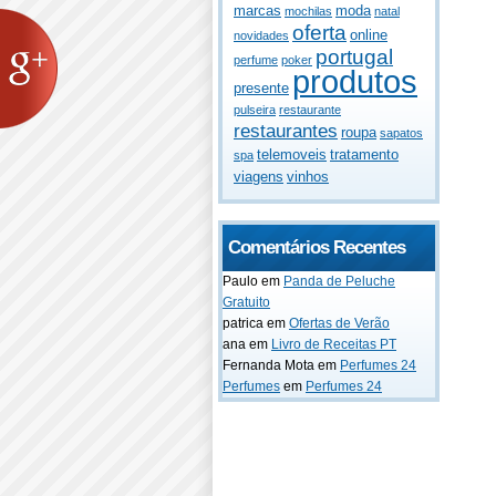
marcas
moda
mochilas
natal
oferta
online
novidades
portugal
perfume
poker
produtos
presente
pulseira
restaurante
restaurantes
roupa
sapatos
telemoveis
tratamento
spa
viagens
vinhos
Comentários Recentes
Paulo
em
Panda de Peluche
Gratuito
patrica
em
Ofertas de Verão
ana
em
Livro de Receitas PT
Fernanda Mota
em
Perfumes 24
Perfumes
em
Perfumes 24