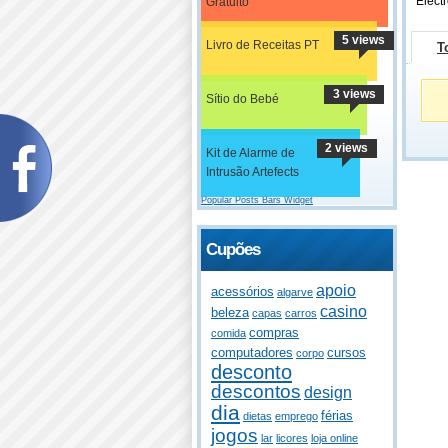
Electr
Gratuito
5 views
Livro de Receitas PT
T
3 views
Sítio do Bebé
2 views
Kit de Alarme de
Intrusão Artefects
Popular Posts Bars Widget
Cupões
apoio
acessórios
algarve
casino
beleza
capas
carros
compras
comida
computadores
cursos
corpo
desconto
descontos
design
dia
férias
dietas
emprego
jogos
lar
licores
loja online