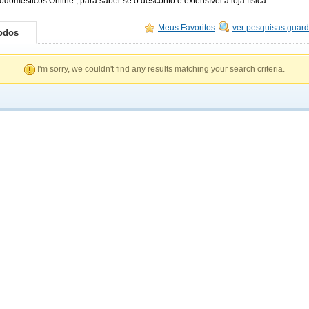
odomésticos Online , para saber se o desconto é extensível à loja física.
Meus Favoritos
ver pesquisas guar
odos
I'm sorry, we couldn't find any results matching your search criteria.