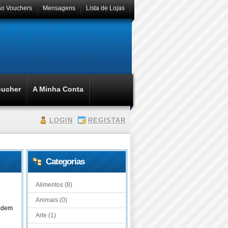
ão Vouchers
Mensagens
Lista de Lojas
oucher
A Minha Conta
LOGIN
REGISTAR
Categorias
Alimentos (8)
Animais (0)
podem
Arte (1)