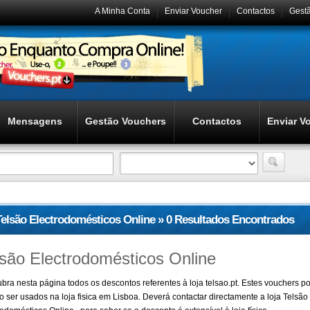
A Minha Conta
Enviar Voucher
Contactos
Gest
Mensagens
Gestão Vouchers
Contactos
Enviar V
Telsão Electrodomésticos Online » 0 Resultados Encontrados
lsão Electrodomésticos Online
bra nesta página todos os descontos referentes à loja telsao.pt. Estes vouchers 
o ser usados na loja fisica em Lisboa. Deverá contactar directamente a loja Telsão