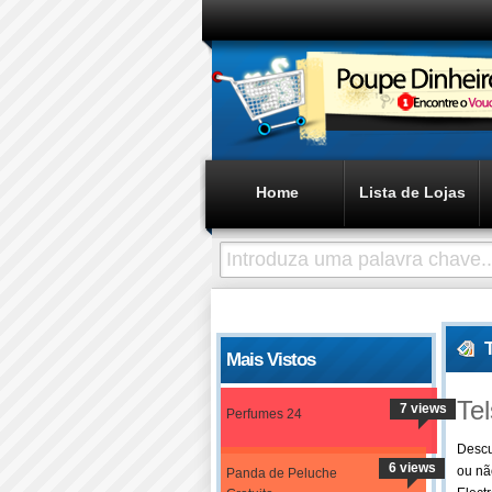
Home
Lista de Lojas
Mais Vistos
Te
7 views
Perfumes 24
Descu
6 views
ou nã
Panda de Peluche