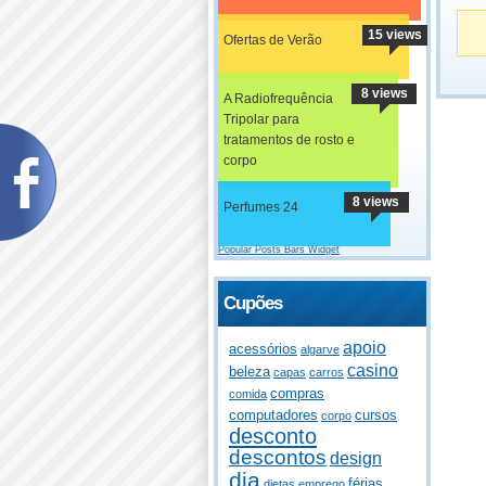
15 views
Ofertas de Verão
8 views
A Radiofrequência
Tripolar para
tratamentos de rosto e
corpo
8 views
Perfumes 24
Popular Posts Bars Widget
Cupões
apoio
acessórios
algarve
casino
beleza
capas
carros
compras
comida
computadores
cursos
corpo
desconto
descontos
design
dia
férias
dietas
emprego