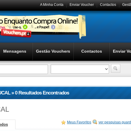
A Minha Conta
Enviar Voucher
Contactos
Gest
Mensagens
Gestão Vouchers
Contactos
Enviar V
UCAL » 0 Resultados Encontrados
AL
Meus Favoritos
ver pesquisas guar
odos