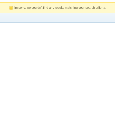
I'm sorry, we couldn't find any results matching your search criteria.