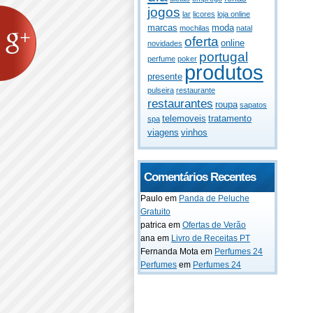
jogos
lar
licores
loja online
marcas
moda
mochilas
natal
oferta
online
novidades
portugal
perfume
poker
produtos
presente
pulseira
restaurante
restaurantes
roupa
sapatos
telemoveis
tratamento
spa
viagens
vinhos
Comentários Recentes
Paulo
em
Panda de Peluche
Gratuito
patrica
em
Ofertas de Verão
ana
em
Livro de Receitas PT
Fernanda Mota
em
Perfumes 24
Perfumes
em
Perfumes 24