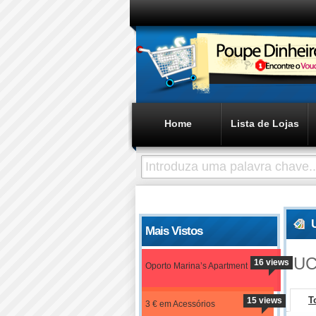
Home
Lista de Lojas
Mais Vistos
UC
16 views
Oporto Marina’s Apartment
T
15 views
3 € em Acessórios