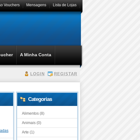
ão Vouchers
Mensagens
Lista de Lojas
oucher
A Minha Conta
LOGIN
REGISTAR
Categorias
Alimentos (8)
Animais (0)
dadas
Arte (1)