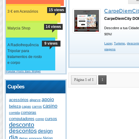
15 views
CarpeDiemCit
3 € em Acessórios
CarpeDiemCity DO
14 views
Malycia Shop
Descobre a tua Cidad
90%!
9 views
Lazer
,
Turismo
,
descont
A Radiofrequência
viagens
Tripolar para
tratamentos de rosto
e corpo
Popular Posts Bars Widget
Página 1 of 1
1
Cupões
apoio
acessórios
algarve
casino
beleza
capas
carros
compras
comida
computadores
cursos
corpo
desconto
descontos
design
dia
férias
dietas
emprego