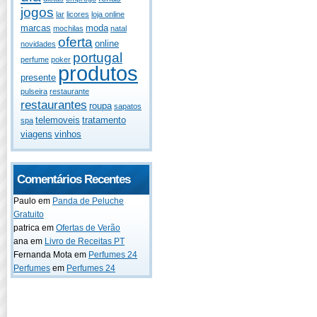
jogos
lar
licores
loja online
marcas
moda
mochilas
natal
oferta
online
novidades
portugal
perfume
poker
produtos
presente
pulseira
restaurante
restaurantes
roupa
sapatos
telemoveis
tratamento
spa
viagens
vinhos
Comentários Recentes
Paulo
em
Panda de Peluche
Gratuito
patrica
em
Ofertas de Verão
ana
em
Livro de Receitas PT
Fernanda Mota
em
Perfumes 24
Perfumes
em
Perfumes 24