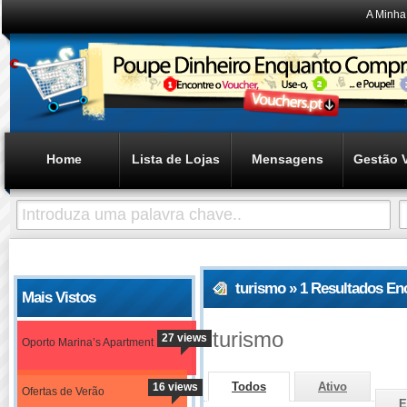
A Minha
Home
Lista de Lojas
Mensagens
Gestão 
turismo » 1 Resultados En
Mais Vistos
turismo
27 views
Oporto Marina’s Apartment
Todos
Ativo
16 views
Ofertas de Verão
E