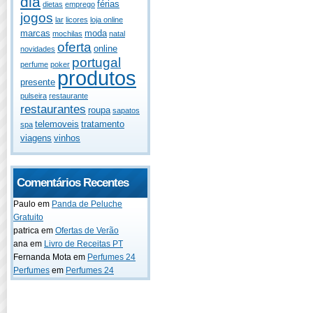
dia
férias
dietas
emprego
jogos
lar
licores
loja online
marcas
moda
mochilas
natal
oferta
online
novidades
portugal
perfume
poker
produtos
presente
pulseira
restaurante
restaurantes
roupa
sapatos
telemoveis
tratamento
spa
viagens
vinhos
Comentários Recentes
Paulo
em
Panda de Peluche
Gratuito
patrica
em
Ofertas de Verão
ana
em
Livro de Receitas PT
Fernanda Mota
em
Perfumes 24
Perfumes
em
Perfumes 24