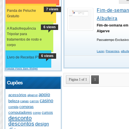
7 views
Fim-de-sema
Panda de Peluche
Gratuito
Albufeira
Fim-de-semana em A
6 views
A Radiofrequência
Algarve
Tripolar para
tratamentos de rosto e
Passatempo Exclusivo 
corpo
Lazer
,
Presentes
,
albufe
6 views
Livro de Receitas PT
Popular Posts Bars Widget
Página 1 of 1
1
Cupões
apoio
acessórios
algarve
casino
beleza
capas
carros
compras
comida
computadores
cursos
corpo
desconto
descontos
design