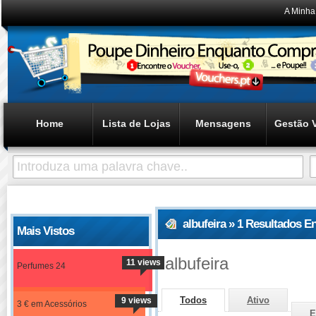
A Minha
Home
Lista de Lojas
Mensagens
Gestão 
albufeira » 1 Resultados 
Mais Vistos
albufeira
11 views
Perfumes 24
Todos
Ativo
9 views
3 € em Acessórios
E