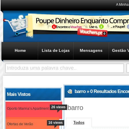
A Minha
Home
Lista de Lojas
Mensagens
Gestão 
barro » 0 Resultados Enco
Mais Vistos
barro
26 views
Oporto Marina’s Apartment
Todos
16 views
Ofertas de Verão