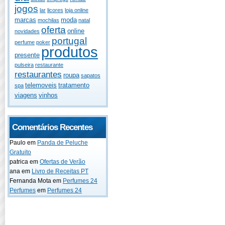
jogos
lar
licores
loja online
marcas
moda
mochilas
natal
oferta
online
novidades
portugal
perfume
poker
produtos
presente
pulseira
restaurante
restaurantes
roupa
sapatos
telemoveis
tratamento
spa
viagens
vinhos
Comentários Recentes
Paulo
em
Panda de Peluche
Gratuito
patrica
em
Ofertas de Verão
ana
em
Livro de Receitas PT
Fernanda Mota
em
Perfumes 24
Perfumes
em
Perfumes 24