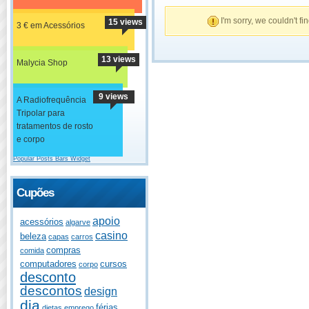
I'm sorry, we couldn't fi
15 views
3 € em Acessórios
13 views
Malycia Shop
9 views
A Radiofrequência
Tripolar para
tratamentos de rosto
e corpo
Popular Posts Bars Widget
Cupões
apoio
acessórios
algarve
casino
beleza
capas
carros
compras
comida
computadores
cursos
corpo
desconto
descontos
design
dia
férias
dietas
emprego