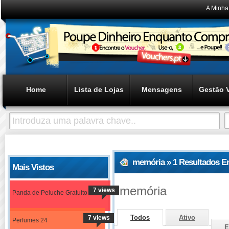
A Minha
Home
Lista de Lojas
Mensagens
Gestão 
memória » 1 Resultados E
Mais Vistos
memória
7 views
Panda de Peluche Gratuito
Todos
Ativo
7 views
Perfumes 24
E