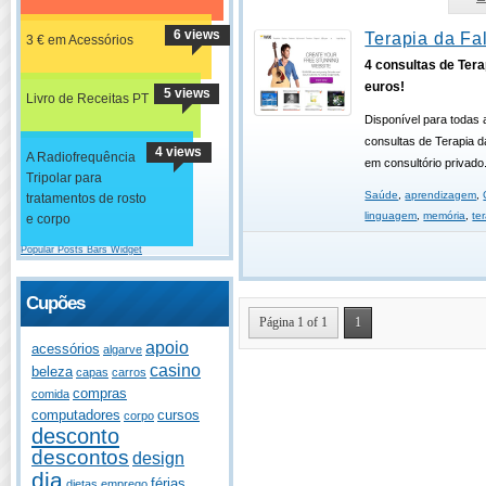
6 views
Terapia da Fa
3 € em Acessórios
4 consultas de Tera
euros!
5 views
Livro de Receitas PT
Disponível para todas 
consultas de Terapia d
4 views
A Radiofrequência
em consultório privado
Tripolar para
Saúde
,
aprendizagem
,
tratamentos de rosto
linguagem
,
memória
,
te
e corpo
Popular Posts Bars Widget
Cupões
Página 1 of 1
1
apoio
acessórios
algarve
casino
beleza
capas
carros
compras
comida
computadores
cursos
corpo
desconto
descontos
design
dia
férias
dietas
emprego