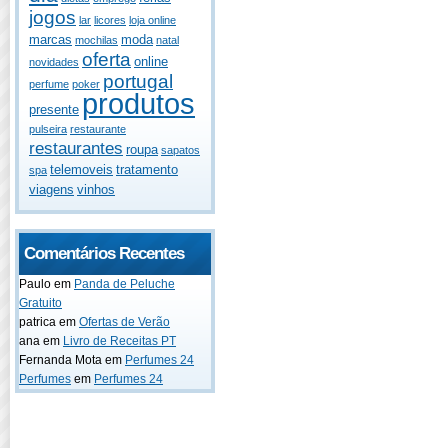
jogos
lar
licores
loja online
marcas
moda
mochilas
natal
oferta
online
novidades
portugal
perfume
poker
produtos
presente
pulseira
restaurante
restaurantes
roupa
sapatos
telemoveis
tratamento
spa
viagens
vinhos
Comentários Recentes
Paulo
em
Panda de Peluche
Gratuito
patrica
em
Ofertas de Verão
ana
em
Livro de Receitas PT
Fernanda Mota
em
Perfumes 24
Perfumes
em
Perfumes 24