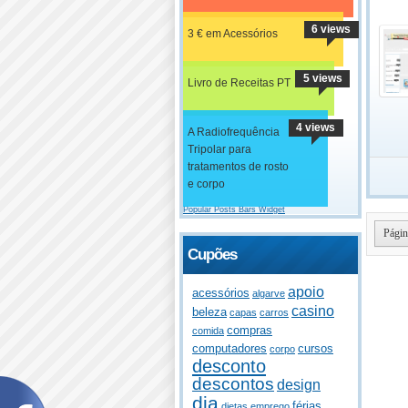
6 views
3 € em Acessórios
5 views
Livro de Receitas PT
4 views
A Radiofrequência
Tripolar para
tratamentos de rosto
e corpo
Popular Posts Bars Widget
Págin
Cupões
apoio
acessórios
algarve
casino
beleza
capas
carros
compras
comida
computadores
cursos
corpo
desconto
descontos
design
dia
férias
dietas
emprego