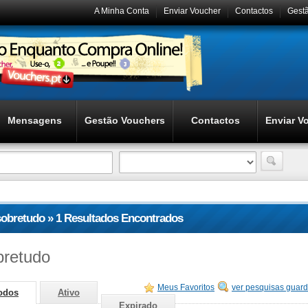
A Minha Conta
Enviar Voucher
Contactos
Gest
Mensagens
Gestão Vouchers
Contactos
Enviar V
sobretudo » 1 Resultados Encontrados
bretudo
Meus Favoritos
ver pesquisas guar
odos
Ativo
Expirado