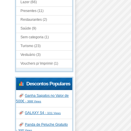
Lazer (66)
Presentes (11)
Restaurantes (2)
Saúde (9)
Sem categoria (1)
Turismo (23)
Vestuário (3)
Vouchers p/ Imprimir (1)
Descontos Populares
Ganha Sapatos no Valor de
500€ -
3688 Views
GALAXY S4 -
3211 Views
Panda de Peluche Gratuito
-
3095 Views