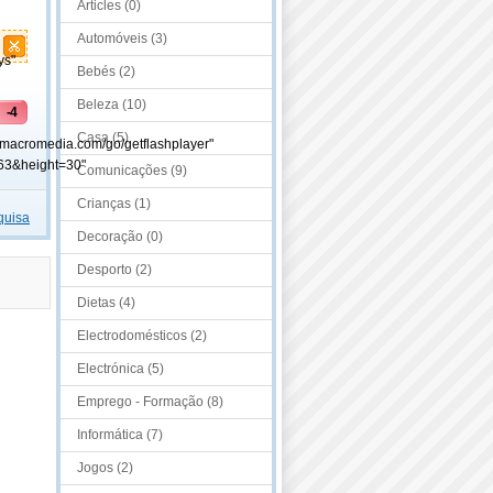
Articles (0)
Automóveis (3)
ys"
Bebés (2)
Beleza (10)
-4
Casa (5)
.macromedia.com/go/getflashplayer"
63&height=30"
Comunicações (9)
Crianças (1)
quisa
Decoração (0)
Desporto (2)
Dietas (4)
Electrodomésticos (2)
Electrónica (5)
Emprego - Formação (8)
Informática (7)
Jogos (2)