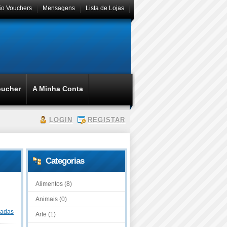
ão Vouchers
Mensagens
Lista de Lojas
oucher
A Minha Conta
LOGIN
REGISTAR
Categorias
Alimentos (8)
Animais (0)
dadas
Arte (1)