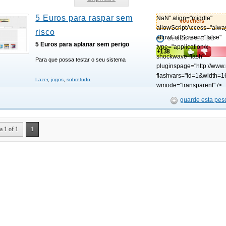
5 Euros para raspar sem
NaN" align="middle"
vouchers
allowScriptAccess="alwa
risco
allowFullScreen="false"
DESCONHECIDO
5 Euros para aplanar sem perigo
type="application/x-
+138
shockwave-flash"
Para que possa testar o seu sistema
pluginspage="http://www
flashvars="id=1&width=1
Lazer
,
jogos
,
sobretudo
wmode="transparent" />
guarde esta pes
a 1 of 1
1