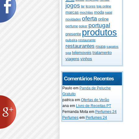
jogos
lar
licores
loja online
marcas
moda
mochilas
natal
oferta
online
novidades
portugal
perfume
poker
produtos
presente
pulseira
restaurante
restaurantes
roupa
sapatos
telemoveis
tratamento
spa
viagens
vinhos
Comentários Recentes
Paulo
em
Panda de Peluche
Gratuito
patrica
em
Ofertas de Verão
ana
em
Livro de Receitas PT
Fernanda Mota
em
Perfumes 24
Perfumes
em
Perfumes 24