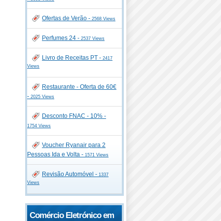
Ofertas de Verão -
2568 Views
Perfumes 24 -
2537 Views
Livro de Receitas PT -
2417
Views
Restaurante - Oferta de 60€
-
2025 Views
Desconto FNAC - 10% -
1754 Views
Voucher Ryanair para 2
Pessoas Ida e Volta -
1571 Views
Revisão Automóvel -
1337
Views
Comércio Eletrónico em