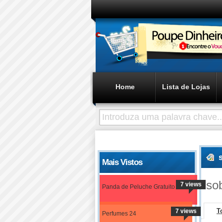
Home
Lista de Lojas
Mais Vistos
so
7 views
Panda de Peluche Gratuito
T
7 views
Perfumes 24