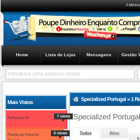
A Minha
Home
Lista de Lojas
Mensagens
Gestão 
Specialized Portugal » 1 
Mais Vistos
Specialized Portuga
7 views
Perfumes 24
Todos
Ativo
6 views
Panda de Peluche
E