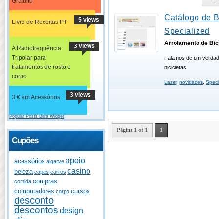
Gratuito
Catálogo de B
5 views
Livro de Receitas PT
Specialized
Arrolamento de Bici
3 views
A Radiofrequência
Tripolar para
Falamos de um verdade
tratamentos de rosto e
bicicletas
corpo
Lazer
,
novidades
,
Speci
3 views
3 € em Acessórios
Popular Posts Bars Widget
Página 1 of 1
1
Cupões
apoio
acessórios
algarve
casino
beleza
capas
carros
compras
comida
computadores
cursos
corpo
desconto
descontos
design