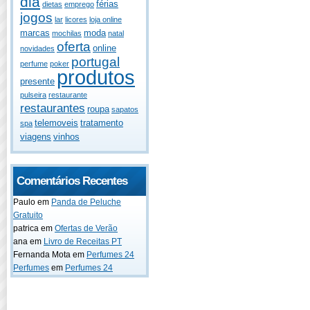
dia
férias
dietas
emprego
jogos
lar
licores
loja online
marcas
moda
mochilas
natal
oferta
online
novidades
portugal
perfume
poker
produtos
presente
pulseira
restaurante
restaurantes
roupa
sapatos
telemoveis
tratamento
spa
viagens
vinhos
Comentários Recentes
Paulo
em
Panda de Peluche
Gratuito
patrica
em
Ofertas de Verão
ana
em
Livro de Receitas PT
Fernanda Mota
em
Perfumes 24
Perfumes
em
Perfumes 24