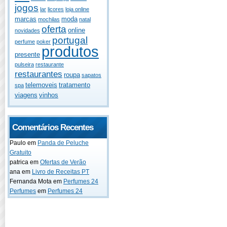
jogos
lar
licores
loja online
marcas
moda
mochilas
natal
oferta
online
novidades
portugal
perfume
poker
produtos
presente
pulseira
restaurante
restaurantes
roupa
sapatos
telemoveis
tratamento
spa
viagens
vinhos
Comentários Recentes
Paulo
em
Panda de Peluche
Gratuito
patrica
em
Ofertas de Verão
ana
em
Livro de Receitas PT
Fernanda Mota
em
Perfumes 24
Perfumes
em
Perfumes 24