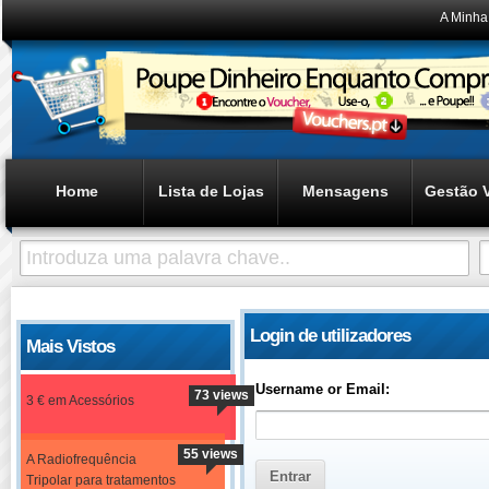
A Minha
Home
Lista de Lojas
Mensagens
Gestão 
Login de utilizadores
Mais Vistos
Username or Email:
73 views
3 € em Acessórios
55 views
A Radiofrequência
Tripolar para tratamentos