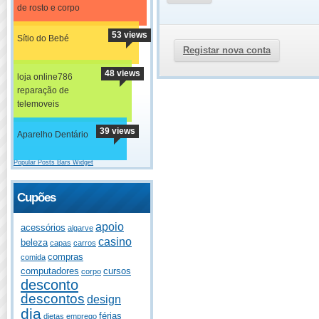
de rosto e corpo
53 views
Sítio do Bebé
Registar nova conta
48 views
loja online786
reparação de
telemoveis
39 views
Aparelho Dentário
Popular Posts Bars Widget
Cupões
apoio
acessórios
algarve
casino
beleza
capas
carros
compras
comida
computadores
cursos
corpo
desconto
descontos
design
dia
férias
dietas
emprego