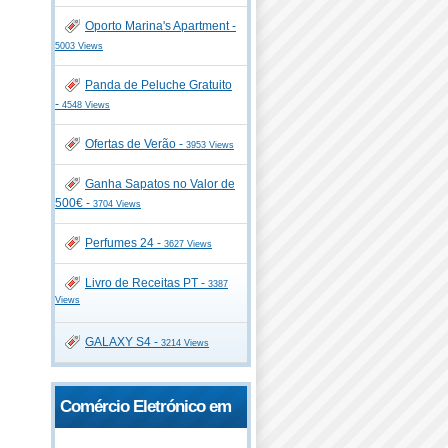
Oporto Marina's Apartment -
5003 Views
Panda de Peluche Gratuito
-
4548 Views
Ofertas de Verão -
3953 Views
Ganha Sapatos no Valor de
500€ -
3704 Views
Perfumes 24 -
3627 Views
Livro de Receitas PT -
3387
Views
GALAXY S4 -
3214 Views
Comércio Eletrónico em
Portugal