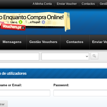
A Minha Conta
Enviar Voucher
Contactos
Gest
Mensagens
Gestão Vouchers
Contactos
Enviar V
 de utilizadores
name or Email:
Password: