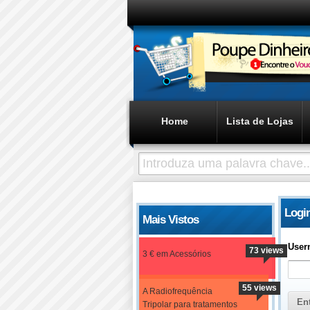
Home
Lista de Lojas
Login
Mais Vistos
User
73 views
3 € em Acessórios
55 views
A Radiofrequência
Tripolar para tratamentos