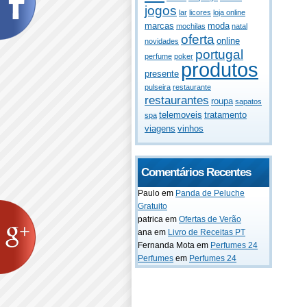
jogos
lar
licores
loja online
marcas
moda
mochilas
natal
oferta
online
novidades
portugal
perfume
poker
produtos
presente
pulseira
restaurante
restaurantes
roupa
sapatos
telemoveis
tratamento
spa
viagens
vinhos
Comentários Recentes
Paulo
em
Panda de Peluche
Gratuito
patrica
em
Ofertas de Verão
ana
em
Livro de Receitas PT
Fernanda Mota
em
Perfumes 24
Perfumes
em
Perfumes 24