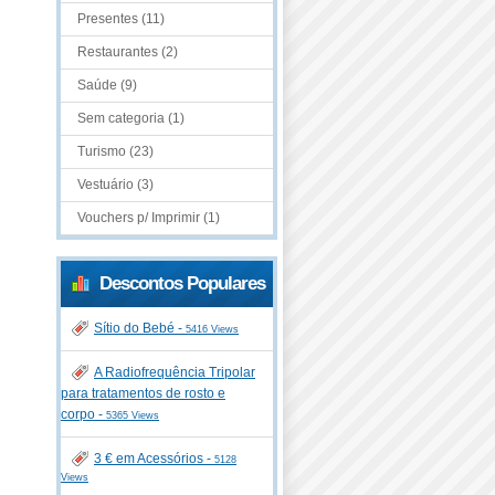
Presentes (11)
Restaurantes (2)
Saúde (9)
Sem categoria (1)
Turismo (23)
Vestuário (3)
Vouchers p/ Imprimir (1)
Descontos Populares
Sítio do Bebé -
5416 Views
A Radiofrequência Tripolar
para tratamentos de rosto e
corpo -
5365 Views
3 € em Acessórios -
5128
Views