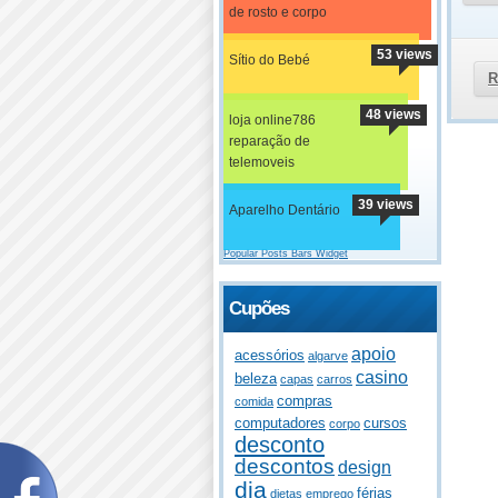
de rosto e corpo
53 views
Sítio do Bebé
R
48 views
loja online786
reparação de
telemoveis
39 views
Aparelho Dentário
Popular Posts Bars Widget
Cupões
apoio
acessórios
algarve
casino
beleza
capas
carros
compras
comida
computadores
cursos
corpo
desconto
descontos
design
dia
férias
dietas
emprego