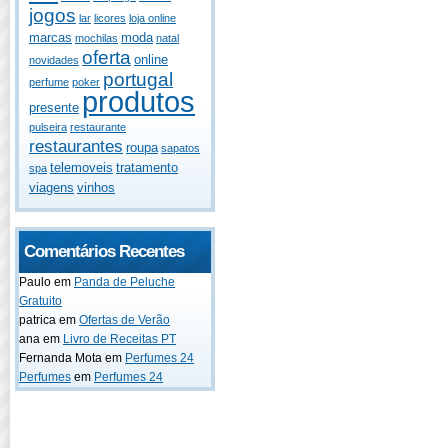
jogos
lar
licores
loja online
marcas
moda
mochilas
natal
oferta
online
novidades
portugal
perfume
poker
produtos
presente
pulseira
restaurante
restaurantes
roupa
sapatos
telemoveis
tratamento
spa
viagens
vinhos
Comentários Recentes
Paulo
em
Panda de Peluche
Gratuito
patrica
em
Ofertas de Verão
ana
em
Livro de Receitas PT
Fernanda Mota
em
Perfumes 24
Perfumes
em
Perfumes 24