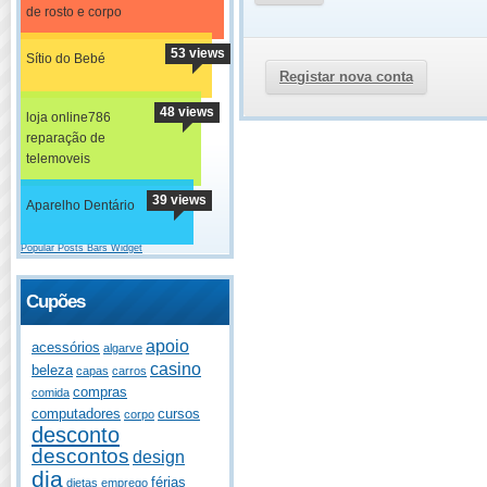
de rosto e corpo
53 views
Sítio do Bebé
Registar nova conta
48 views
loja online786
reparação de
telemoveis
39 views
Aparelho Dentário
Popular Posts Bars Widget
Cupões
apoio
acessórios
algarve
casino
beleza
capas
carros
compras
comida
computadores
cursos
corpo
desconto
descontos
design
dia
férias
dietas
emprego