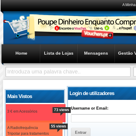
A Minha
Home
Lista de Lojas
Mensagens
Gestão 
Login de utilizadores
Mais Vistos
Username or Email:
73 views
3 € em Acessórios
55 views
A Radiofrequência
Tripolar para tratamentos