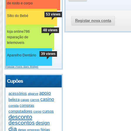
de rosto e corpo
53 views
Sítio do Bebé
Registar nova conta
48 views
loja online786
reparação de
telemoveis
39 views
Aparelho Dentário
Popular Posts Bars Widget
Cupões
apoio
acessórios
algarve
casino
beleza
capas
carros
compras
comida
computadores
cursos
corpo
desconto
descontos
design
dia
férias
dietas
emprego