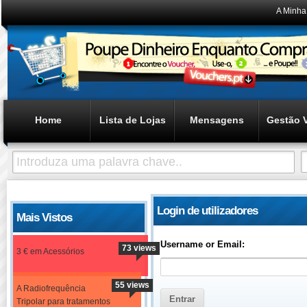
A Minha
Home
Lista de Lojas
Mensagens
Gestão 
Login de utilizadores
Mais Vistos
Username or Email:
73 views
3 € em Acessórios
55 views
A Radiofrequência
Tripolar para tratamentos