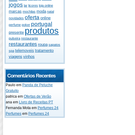
jogos
lar
licores
loja online
marcas
moda
mochilas
natal
oferta
online
novidades
portugal
perfume
poker
produtos
presente
pulseira
restaurante
restaurantes
roupa
sapatos
telemoveis
tratamento
spa
viagens
vinhos
Comentários Recentes
Paulo
em
Panda de Peluche
Gratuito
patrica
em
Ofertas de Verão
ana
em
Livro de Receitas PT
Fernanda Mota
em
Perfumes 24
Perfumes
em
Perfumes 24