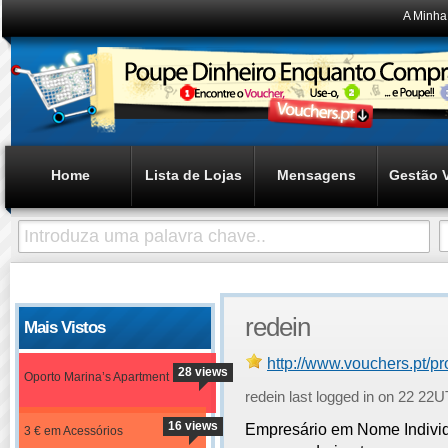
A Minha
Home
Lista de Lojas
Mensagens
Gestão 
redein
Mais Vistos
http://www.vouchers.pt/p
28 views
Oporto Marina’s Apartment
redein last logged in on 22 2
16 views
Empresário em Nome Individu
3 € em Acessórios