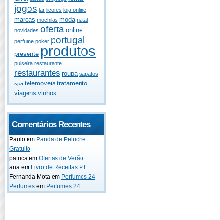
jogos
lar
licores
loja online
marcas
moda
mochilas
natal
oferta
online
novidades
portugal
perfume
poker
produtos
presente
pulseira
restaurante
restaurantes
roupa
sapatos
telemoveis
tratamento
spa
viagens
vinhos
Comentários Recentes
Paulo
em
Panda de Peluche
Gratuito
patrica
em
Ofertas de Verão
ana
em
Livro de Receitas PT
Fernanda Mota
em
Perfumes 24
Perfumes
em
Perfumes 24