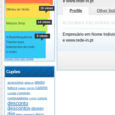
e www.rede-in.pt
16 views
Ofertas de Verão
Profile
Other lis
14 views
ALGUMAS PALAVRAS S
Malycia Shop
Empresário em Nome Individu
9 views
A Radiofrequência
e www.rede-in.pt
Tripolar para
tratamentos de rosto
e corpo
Popular Posts Bars Widget
Cupões
apoio
acessórios
algarve
casino
beleza
capas
carros
compras
comida
computadores
cursos
corpo
desconto
descontos
design
dia
férias
dietas
emprego