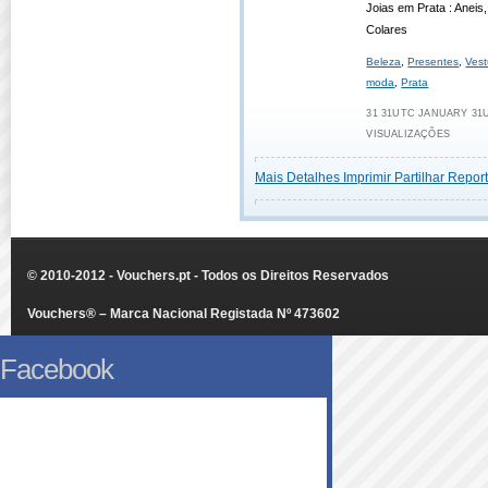
Joias em Prata : Aneis
Colares
Beleza
,
Presentes
,
Vest
moda
,
Prata
31 31UTC JANUARY 31UT
VISUALIZAÇÕES
Mais Detalhes
Imprimir
Partilhar
Report
© 2010-2012 - Vouchers.pt - Todos os Direitos Reservados
Vouchers® – Marca Nacional Registada Nº 473602
Facebook