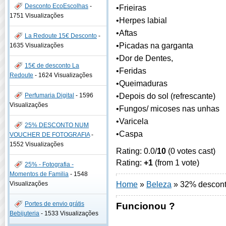
Desconto EcoEscolhas
-
•Frieiras
1751 Visualizações
•Herpes labial
•Aftas
La Redoute 15€ Desconto
-
•Picadas na garganta
1635 Visualizações
•Dor de Dentes,
15€ de desconto La
•Feridas
Redoute
-
1624 Visualizações
•Queimaduras
•Depois do sol (refrescante)
Perfumaria Digital
-
1596
Visualizações
•Fungos/ micoses nas unhas
•Varicela
25% DESCONTO NUM
•Caspa
VOUCHER DE FOTOGRAFIA
-
1552 Visualizações
Rating: 0.0/
10
(0 votes cast)
Rating:
+1
(from 1 vote)
25% - Fotografia -
Momentos de Familia
-
1548
Home
»
Beleza
»
32% desconto
Visualizações
Portes de envio grátis
Funcionou ?
Bebijuteria
-
1533 Visualizações