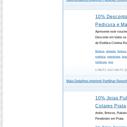
10% Desconto
Pedicura e Ma
Apresente este vouch
Desconto em todos os 
de Estética Cristina R
Beleza
,
almada
,
beleza
estética
,
esteticista
,
lara
pedicura
,
spa
5 05UTC JULY 05UTC 20
Mais Detalhes
Imprimir
Partilhar
Report
10% Joias Pul
Colares Prata
Anéis, Brincos, Pulseir
Pendentes em Prata.
Arte
,
Beleza
,
Presentes