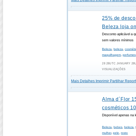
Mais Detalhes
Imprimir
Partilhar
Report
25% de desco
Beleza loja on
Desconto aplicável a 
sem valores mínimos
Beleza
,
beleza
,
cosméti
maquilhagem
,
perfumes
28 28UTC JANUARY 28UT
VISUALIZAÇÕES
Mais Detalhes
Imprimir
Partilhar
Report
Alma d´Flor 
cosméticos 10
Disponível apenas na lo
Beleza
,
bebes
,
beleza
,
mulher
,
pele
,
rosto