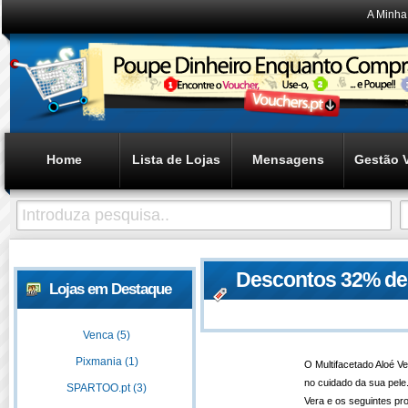
A Minha
Home
Lista de Lojas
Mensagens
Gestão 
Descontos 32% des
Lojas em Destaque
hidratante
Venca (5)
Pixmania (1)
O Multifacetado Aloé Ve
no cuidado da sua pel
SPARTOO.pt (3)
Vera e os seguintes pro