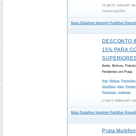
28 28UTC JANUARY 28UT
VISUALIZAÇÕES
Mais Detalhes
Imprimir
Partilhar
Report
DESCONTO I
15% PARA C
SUPERIORES 
Anéis, Brincos, Pulseir
Pendentes em Prata.
Arte
,
Beleza
,
Presentes
Crucifixos
,
jóias
,
Penden
Presentes
,
pulseiras
3 03UTC FEBRUARY 03U
Mais Detalhes
Imprimir
Partilhar
Report
Prata Multifo