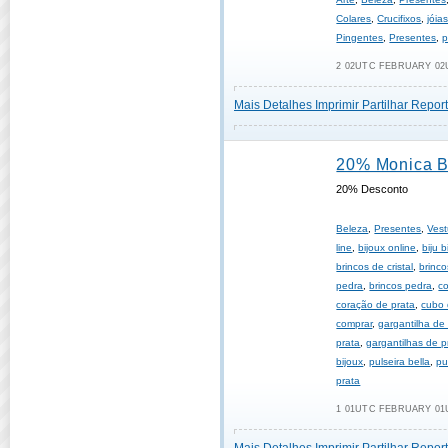
Colares
,
Crucifixos
,
jóia
Pingentes
,
Presentes
,
p
2 02UTC FEBRUARY 02U
Mais Detalhes
Imprimir
Partilhar
Report
20% Monica B
20% Desconto
Beleza
,
Presentes
,
Vest
line
,
bijoux online
,
biju b
brincos de cristal
,
brinco
pedra
,
brincos pedra
,
c
coração de prata
,
cubo 
comprar
,
gargantilha de
prata
,
gargantilhas de p
bijoux
,
pulseira bella
,
pu
prata
1 01UTC FEBRUARY 01U