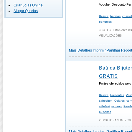
Voucher Desconto Perf
Criar Lojas Online
Alugar Quartos
Beleza
,
baratos
,
cosmet
perfumes
3 03UTC FEBRUARY 03U
VISUALIZAÇÕES
Mais Detalhes
Imprimir
Partilhar
Report
Baú da Bijuter
GRATIS
Portes oferecidos pel
Beleza
,
Presentes
,
Vest
cabochon
,
Colares
,
con
millefiori
,
murano
,
Pende
pulseiras
28 28UTC JANUARY 28U
Mais Detalhes
Imprimir
Partilhar
Report