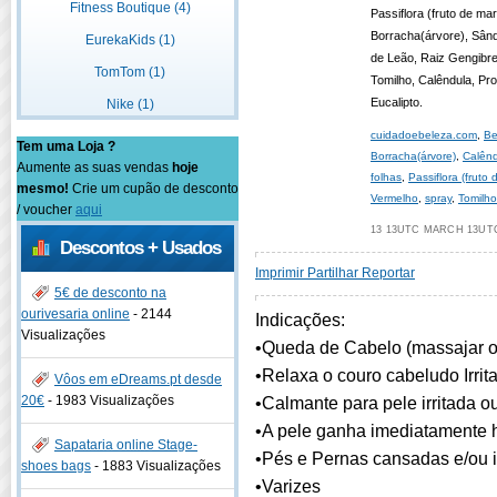
Fitness Boutique (4)
Passiflora (fruto de ma
Borracha(árvore), Sân
EurekaKids (1)
de Leão, Raiz Gengibre,
TomTom (1)
Tomilho, Calêndula, Prop
Eucalipto.
Nike (1)
cuidadoebeleza.com
,
Be
Tem uma Loja ?
Borracha(árvore)
,
Calên
Aumente as suas vendas
hoje
folhas
,
Passiflora (fruto
mesmo!
Crie um cupão de desconto
Vermelho
,
spray
,
Tomilho
/ voucher
aqui
13 13UTC MARCH 13UTC
Descontos + Usados
Imprimir
Partilhar
Reportar
5€ de desconto na
ourivesaria online
-
2144
Indicações:
Visualizações
•Queda de Cabelo (massajar o
•Relaxa o couro cabeludo Irrit
Vôos em eDreams.pt desde
20€
-
1983 Visualizações
•Calmante para pele irritada 
•A pele ganha imediatamente
Sapataria online Stage-
•Pés e Pernas cansadas e/ou 
shoes bags
-
1883 Visualizações
•Varizes