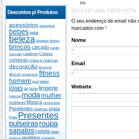
0%
DEIXAR UMA RESPOSTA
Descontos p/ Produtos
O seu endereço de email não 
acessórios
automóvel
marcados com
*
bebes
bebé
beleza
Nome
boutique fitness
brincos
calçado
cardio
*
catálogo
Colares
vascular
compras
criança
crianças
Email
decoração
desporto
fitness
discos
*
emagrecer
homem
jeans
ipad
Website
jóias
lingerie
lar
lazer
moda
mulher
material
Música
mulheres
ourivesaria
Pendentes
praia
pijamas
Presentes
Prata
pulseiras
roupa
sapatos
t-shirts
tablet
vestidos
viagens
telefone