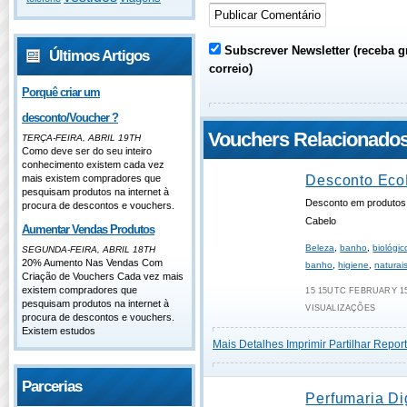
Subscrever Newsletter (receba g
Últimos Artigos
correio)
Porquê criar um
desconto/Voucher ?
Vouchers Relacionado
TERÇA-FEIRA, ABRIL 19TH
Como deve ser do seu inteiro
conhecimento existem cada vez
mais existem compradores que
Desconto Eco
pesquisam produtos na internet à
Desconto em produtos
procura de descontos e vouchers.
Cabelo
Aumentar Vendas Produtos
Beleza
,
banho
,
biológic
SEGUNDA-FEIRA, ABRIL 18TH
20% Aumento Nas Vendas Com
banho
,
higiene
,
naturai
Criação de Vouchers Cada vez mais
existem compradores que
15 15UTC FEBRUARY 15
pesquisam produtos na internet à
VISUALIZAÇÕES
procura de descontos e vouchers.
Existem estudos
Mais Detalhes
Imprimir
Partilhar
Report
Parcerias
Perfumaria Dig