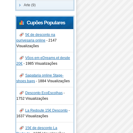
Arte (9)
Cupões Populares
5€ de desconto na
ourivesaria online
-
2147
Visualizações
Vôos em eDreams.pt desde
20€
-
1985 Visualizações
Sapataria online Stage-
shoes bags
-
1884 Visualizações
Desconto EcoEscolhas
-
1752 Visualizações
La Redoute 15€ Desconto
-
1637 Visualizações
15€ de desconto La