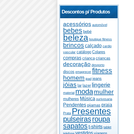
Descontos p/ Produtos
acessórios
automóvel
bebes
bebé
beleza
boutique fitness
brincos
calçado
cardio
catálogo
Colares
vascular
compras
criança
crianças
decoração
desporto
fitness
discos
emagrecer
homem
jeans
ipad
jóias
lingerie
lar
lazer
moda
mulher
material
Música
mulheres
ourivesaria
Pendentes
praia
pijamas
Presentes
Prata
pulseiras
roupa
sapatos
t-shirts
tablet
vestidos
viagens
telefone