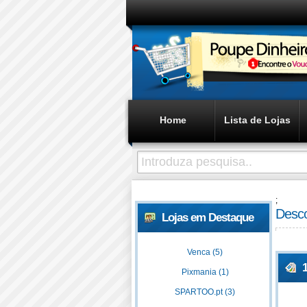
Home
Lista de Lojas
;
Desco
Lojas em Destaque
Venca (5)
Pixmania (1)
SPARTOO.pt (3)