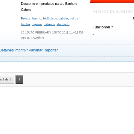
Desconto em produtos para o Banho e
Cabelo
MEDIDOR DE SUCESSO
Beleza
,
banho
,
biológicos
,
cabelo
,
gel de
banho
,
higiene
,
naturais
,
shampoo
Funcionou ?
15 15UTC FEBRUARY 15UTC 2011 11:40,1752
VISUALIZAÇÕES
Detalhes
Imprimir
Partilhar
Reportar
a 1 de 1
1