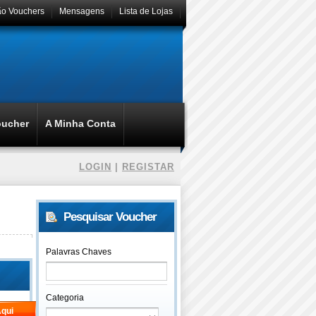
ão Vouchers
Mensagens
Lista de Lojas
oucher
A Minha Conta
LOGIN
|
REGISTAR
Pesquisar Voucher
Palavras Chaves
Categoria
qui