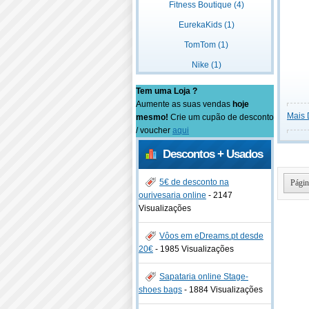
Fitness Boutique (4)
EurekaKids (1)
TomTom (1)
Nike (1)
Tem uma Loja ?
Aumente as suas vendas
hoje
Mais 
mesmo!
Crie um cupão de desconto
/ voucher
aqui
Descontos + Usados
5€ de desconto na
Págin
ourivesaria online
-
2147
Visualizações
Vôos em eDreams.pt desde
20€
-
1985 Visualizações
Sapataria online Stage-
shoes bags
-
1884 Visualizações