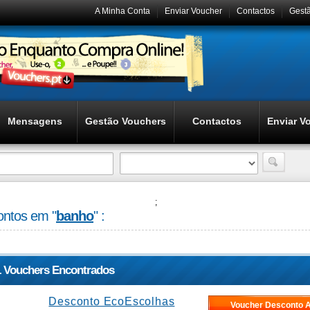
A Minha Conta
Enviar Voucher
Contactos
Gest
Mensagens
Gestão Vouchers
Contactos
Enviar V
;
ntos em "
banho
" :
1 Vouchers Encontrados
Desconto EcoEscolhas
Voucher Desconto A