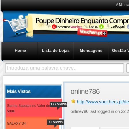
A Minha
Home
Lista de Lojas
Mensagens
Gestão 
online786
Mais Vistos
http://www.vouchers.pt/d
177 views
Ganha Sapatos no Valor de
500€
online786 last logged in on 2
72 views
GALAXY S4