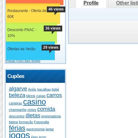
Profile
Other lis
46 views
Restaurante - Oferta de
60€
36 views
Desconto FNAC -
10%
29 views
Ofertas de Verão
Popular Posts Bars Widget
Cupões
algarve
Anéis
bacalhau
bebé
beleza
carros
bikinis
capas
casino
carteiras
comida
champanhe
cintos
dietas
descontos
engomadoria
fatima
formação
Fotografia
férias
gastronomia
jantar
jogos
jóias
lazer