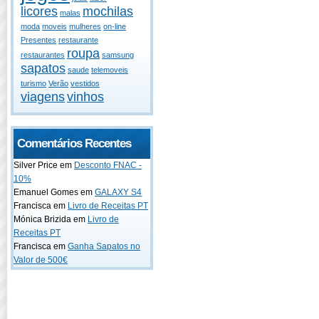
licores
mochilas
malas
moda
moveis
mulheres
on-line
Presentes
restaurante
roupa
restaurantes
samsung
sapatos
saude
telemoveis
turismo
Verão
vestidos
viagens
vinhos
Comentários Recentes
Silver Price em
Desconto FNAC -
10%
Emanuel Gomes em
GALAXY S4
Francisca em
Livro de Receitas PT
Mónica Brizida em
Livro de
Receitas PT
Francisca em
Ganha Sapatos no
Valor de 500€