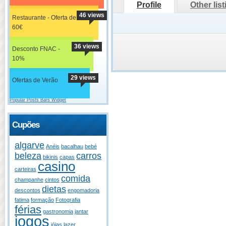
Profile
Other lis
46 views
Restaurante - Oferta de
60€
36 views
Desconto FNAC -
10%
29 views
Ofertas de Verão
Popular Posts Bars Widget
Cupões
algarve
Anéis
bacalhau
bebé
beleza
carros
bikinis
capas
casino
carteiras
comida
champanhe
cintos
dietas
descontos
engomadoria
fatima
formação
Fotografia
férias
gastronomia
jantar
jogos
jóias
lazer