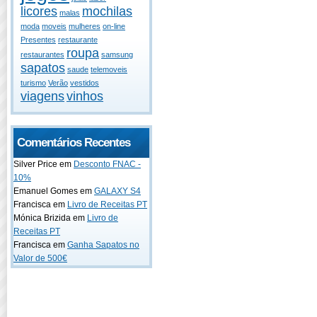
licores
mochilas
malas
moda
moveis
mulheres
on-line
Presentes
restaurante
roupa
restaurantes
samsung
sapatos
saude
telemoveis
turismo
Verão
vestidos
viagens
vinhos
Comentários Recentes
Silver Price em
Desconto FNAC -
10%
Emanuel Gomes em
GALAXY S4
Francisca em
Livro de Receitas PT
Mónica Brizida em
Livro de
Receitas PT
Francisca em
Ganha Sapatos no
Valor de 500€