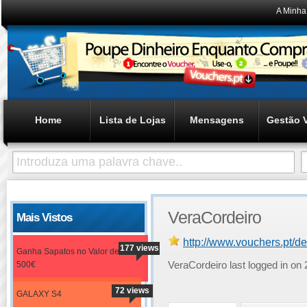
A Minha
Home
Lista de Lojas
Mensagens
Gestão 
VeraCordeiro
Mais Vistos
http://www.vouchers.pt/d
177 views
Ganha Sapatos no Valor de
500€
VeraCordeiro last logged in 
72 views
GALAXY S4