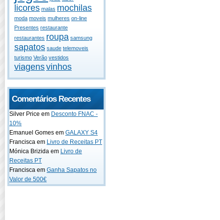
licores
mochilas
malas
moda
moveis
mulheres
on-line
Presentes
restaurante
roupa
restaurantes
samsung
sapatos
saude
telemoveis
turismo
Verão
vestidos
viagens
vinhos
Comentários Recentes
Silver Price em
Desconto FNAC -
10%
Emanuel Gomes em
GALAXY S4
Francisca em
Livro de Receitas PT
Mónica Brizida em
Livro de
Receitas PT
Francisca em
Ganha Sapatos no
Valor de 500€