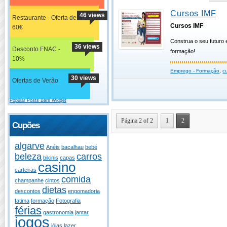
Cursos IMF
46 views
Restaurante - Oferta de
Cursos IMF
60€
Construa o seu futuro 
36 views
Desconto FNAC -
formação!
10%
Emprego - Formação
,
c
30 views
Ofertas de Verão
Popular Posts Bars Widget
Página 2 of 2
1
2
Cupões
algarve
Anéis
bacalhau
bebé
beleza
carros
bikinis
capas
casino
carteiras
comida
champanhe
cintos
dietas
descontos
engomadoria
fatima
formação
Fotografia
férias
gastronomia
jantar
jogos
jóias
lazer