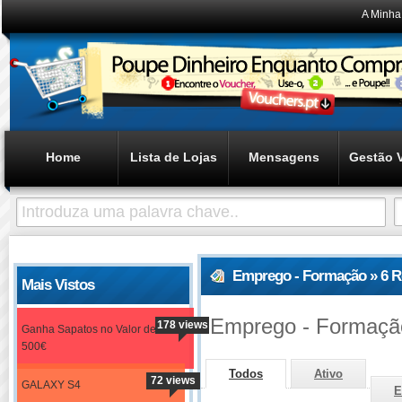
A Minha
Home
Lista de Lojas
Mensagens
Gestão 
Emprego - Formação » 6 R
Mais Vistos
Emprego - Formaçã
178 views
Ganha Sapatos no Valor de
500€
Todos
Ativo
72 views
GALAXY S4
E