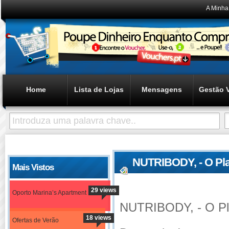
A Minha
Home
Lista de Lojas
Mensagens
Gestão 
NUTRIBODY, - O Plan
Mais Vistos
Resultados Encont
29 views
Oporto Marina’s Apartment
NUTRIBODY, - O Pla
18 views
Ofertas de Verão