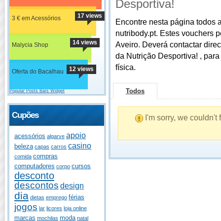
Desportiva!
17 views
3 € em Acessórios
Encontre nesta página todos a
nutribody.pt. Estes vouchers 
14 views
Aveiro. Deverá contactar dir
Malycia Shop
da Nutrição Desportiva! , para
física.
12 views
Oferta do Bacalhau
Todos
Popular Posts Bars Widget
Cupões
I'm sorry, we couldn't
apoio
acessórios
algarve
casino
beleza
capas
carros
compras
comida
computadores
cursos
corpo
desconto
descontos
design
dia
férias
dietas
emprego
jogos
lar
licores
loja online
marcas
moda
mochilas
natal