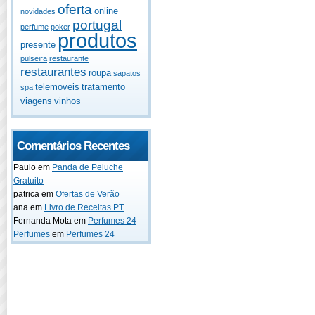
oferta
online
novidades
portugal
perfume
poker
produtos
presente
pulseira
restaurante
restaurantes
roupa
sapatos
telemoveis
tratamento
spa
viagens
vinhos
Comentários Recentes
Paulo
em
Panda de Peluche
Gratuito
patrica
em
Ofertas de Verão
ana
em
Livro de Receitas PT
Fernanda Mota
em
Perfumes 24
Perfumes
em
Perfumes 24