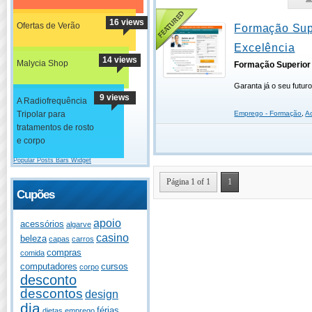
16 views
Ofertas de Verão
Formação Sup
Excelência
14 views
Malycia Shop
Formação Superior
Garanta já o seu futuro
9 views
A Radiofrequência
Tripolar para
Emprego - Formação
,
A
tratamentos de rosto
e corpo
Popular Posts Bars Widget
Página 1 of 1
1
Cupões
apoio
acessórios
algarve
casino
beleza
capas
carros
compras
comida
computadores
cursos
corpo
desconto
descontos
design
dia
férias
dietas
emprego