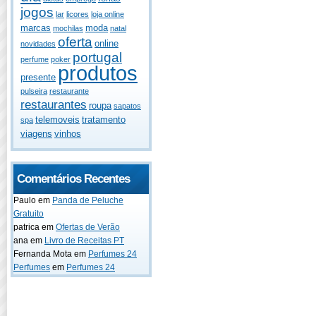
jogos
lar
licores
loja online
marcas
moda
mochilas
natal
oferta
online
novidades
portugal
perfume
poker
produtos
presente
pulseira
restaurante
restaurantes
roupa
sapatos
telemoveis
tratamento
spa
viagens
vinhos
Comentários Recentes
Paulo
em
Panda de Peluche
Gratuito
patrica
em
Ofertas de Verão
ana
em
Livro de Receitas PT
Fernanda Mota
em
Perfumes 24
Perfumes
em
Perfumes 24