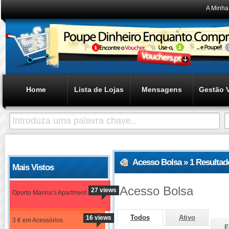
A Minha
Home
Lista de Lojas
Mensagens
Gestão 
Acesso Bolsa » 1 Resulta
Mais Vistos
Acesso Bolsa
27 views
Oporto Marina’s Apartment
Todos
Ativo
16 views
3 € em Acessórios
E