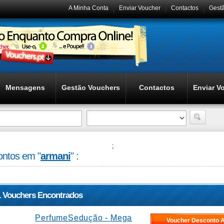
A Minha Conta
Enviar Voucher
Contactos
Gest
Mensagens
Gestão Vouchers
Contactos
Enviar V
;
ntos em "
armani
" :
1 Vouchers Encontrados
PerfumeSedução - Mega
Voucher Desconto A