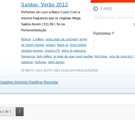
Saldos- Verão 2012
3 AGO
Perfumes de Luxo a Baixo Custo Com a
MEDIDOR DE SUCESSO
mesma fragrancia que os originais Mega
Saldos Assim ( €11.99 ) Só na
PerfumeSedução
Funcionou ?
Beleza
,
1 million
,
amor amor de cacharel
,
angel
de thierry mugler
,
armani
,
black xs
,
boss botled
,
carolina herrera
,
chanel nº5
,
dolce & gabbana
,
fragrancia
,
lady million
,
le male de jean paul gaultier
,
light blue
,
nina de nina ricci
,
rabanne
,
perfume
,
ralph lauren
30 30UTC JULY 30UTC 2012 10:03,114 VISUALIZAÇÕES
Detalhes
Imprimir
Partilhar
Reportar
a 1 de 1
1