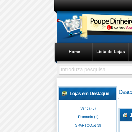
Home
Lista de Lojas
;
Desco
Lojas em Destaque
Venca (5)
Pixmania (1)
SPARTOO.pt (3)