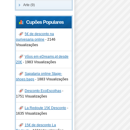
Arte (9)
Cupões Populares
5€ de desconto na
ourivesaria online
-
2146
Visualizações
Vôos em eDreams.pt desde
20€
-
1983 Visualizações
Sapataria online Stage-
shoes bags
-
1883 Visualizações
Desconto EcoEscolhas
-
1751 Visualizações
La Redoute 15€ Desconto
-
1635 Visualizações
15€ de desconto La