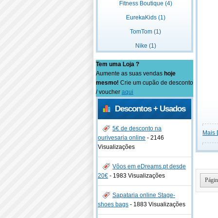
Fitness Boutique (4)
EurekaKids (1)
TomTom (1)
Nike (1)
Tem uma Loja ?
Aumente as suas vendas
hoje
mesmo!
Crie um cupão de desconto
/ voucher
aqui
Descontos + Usados
5€ de desconto na
Mais 
ourivesaria online
-
2146
Visualizações
Vôos em eDreams.pt desde
20€
-
1983 Visualizações
Págin
Sapataria online Stage-
shoes bags
-
1883 Visualizações