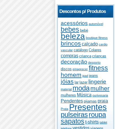
Descontos p/ Produtos
acessórios
automóvel
bebes
bebé
beleza
boutique fitness
brincos
calçado
cardio
catálogo
Colares
vascular
compras
criança
crianças
decoração
desporto
fitness
discos
emagrecer
homem
jeans
ipad
jóias
lingerie
lar
lazer
moda
mulher
material
Música
mulheres
ourivesaria
Pendentes
praia
pijamas
Presentes
Prata
pulseiras
roupa
sapatos
t-shirts
tablet
vestidos
viagens
telefone