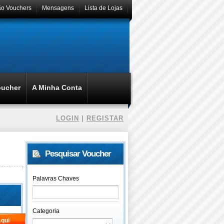
ão Vouchers
Mensagens
Lista de Lojas
oucher
A Minha Conta
LOGIN
|
REGISTAR
Pesquisar Voucher
Palavras Chaves
Categoria
qui