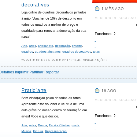
decorativos
1 MÊS AGO
Loja online de quadros decorativos pintados
MEDIDOR DE SUCESSO
à mão. Voucher de 10% de desconto em
todos os quadros a melhor de preço e
qualidade para renovar a decoração da sua
Funcionou ?
casa!!
Arte
,
artes
,
artesanato
,
decoração
,
diviarte
,
quadros
,
quadros abstratos
,
quadros decorativos
,
telas
25 25UTC OCTOBER 25UTC 2011 15:14,440 VISUALIZAÇÕES
Detalhes
Imprimir
Partilhar
Reportar
Pratic´arte
19 AGO
Bem vindo(a)ao palco de todas as Artes!
MEDIDOR DE SUCESSO
Apresente este Voucher e usufrua de uma
aula grátis no nosso centro de formação em
Funcionou ?
artes! Você é que decide.
Arte
,
artes
,
Dança
,
Escrita Criativa
,
moda
,
Música
,
Pintura
,
Representação