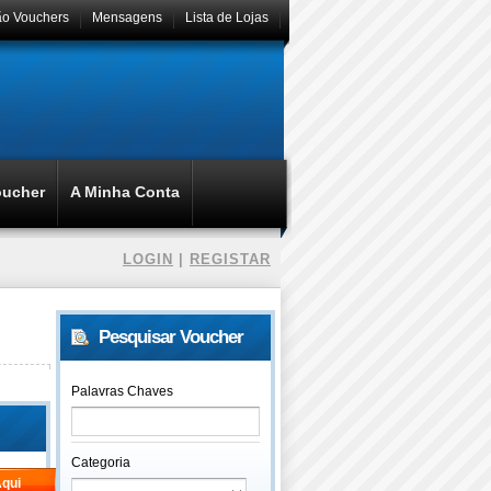
ão Vouchers
Mensagens
Lista de Lojas
oucher
A Minha Conta
LOGIN
|
REGISTAR
Pesquisar Voucher
Palavras Chaves
Categoria
qui