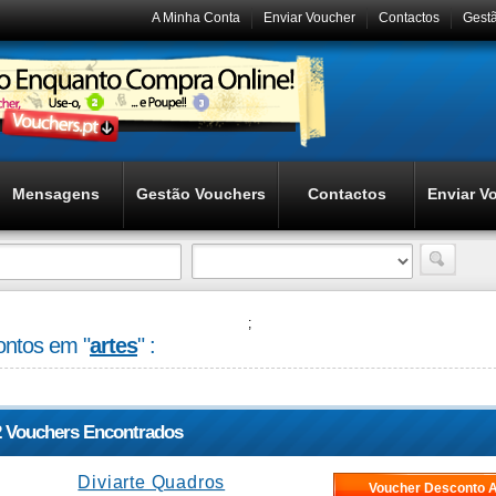
A Minha Conta
Enviar Voucher
Contactos
Gest
Mensagens
Gestão Vouchers
Contactos
Enviar V
;
ntos em "
artes
" :
2 Vouchers Encontrados
Diviarte Quadros
Voucher Desconto A