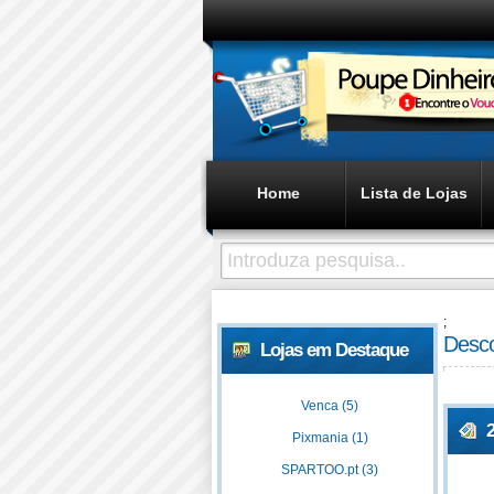
Home
Lista de Lojas
;
Desco
Lojas em Destaque
Venca (5)
Pixmania (1)
SPARTOO.pt (3)