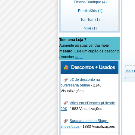
Fitness Boutique (4)
EurekaKids (1)
TomTom (1)
Nike (1)
Tem uma Loja ?
Aumente as suas vendas
hoje
mesmo!
Crie um cupão de desconto
/ voucher
aqui
Descontos + Usados
Mais 
5€ de desconto na
ourivesaria online
-
2146
Visualizações
Vôos em eDreams.pt desde
20€
-
1983 Visualizações
Sapataria online Stage-
shoes bags
-
1883 Visualizações