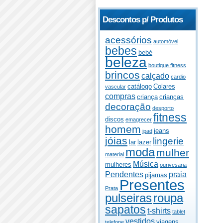
Descontos p/ Produtos
acessórios
automóvel
bebes
bebé
beleza
boutique fitness
brincos
calçado
cardio
catálogo
Colares
vascular
compras
criança
crianças
decoração
desporto
fitness
discos
emagrecer
homem
jeans
ipad
jóias
lingerie
lar
lazer
moda
mulher
material
Música
mulheres
ourivesaria
Pendentes
praia
pijamas
Presentes
Prata
pulseiras
roupa
sapatos
t-shirts
tablet
vestidos
viagens
telefone