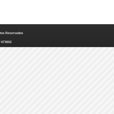
eitos Reservados
º 473602