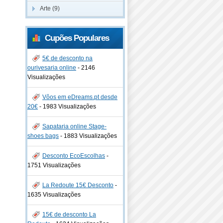
Arte (9)
Cupões Populares
5€ de desconto na
ourivesaria online
-
2146
Visualizações
Vôos em eDreams.pt desde
20€
-
1983 Visualizações
Sapataria online Stage-
shoes bags
-
1883 Visualizações
Desconto EcoEscolhas
-
1751 Visualizações
La Redoute 15€ Desconto
-
1635 Visualizações
15€ de desconto La