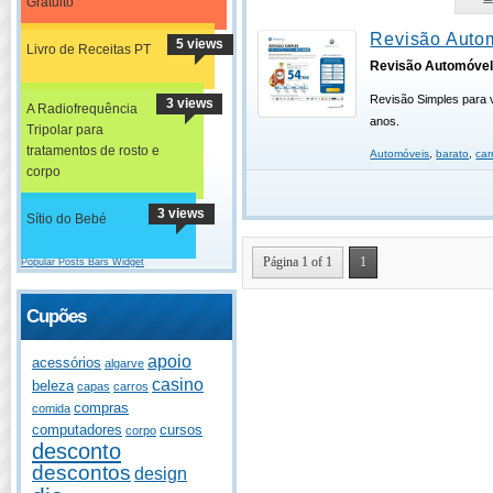
Gratuito
Revisão Auto
5 views
Livro de Receitas PT
Revisão Automóve
Revisão Simples para 
3 views
A Radiofrequência
anos.
Tripolar para
tratamentos de rosto e
Automóveis
,
barato
,
car
corpo
3 views
Sítio do Bebé
Página 1 of 1
1
Popular Posts Bars Widget
Cupões
apoio
acessórios
algarve
casino
beleza
capas
carros
compras
comida
computadores
cursos
corpo
desconto
descontos
design