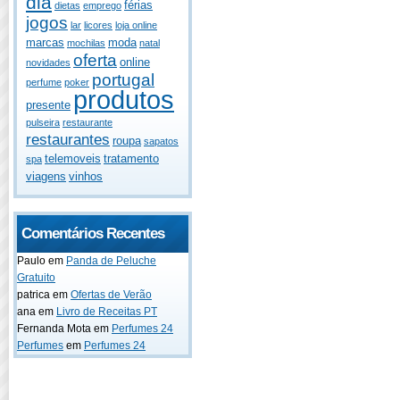
dia
férias
dietas
emprego
jogos
lar
licores
loja online
marcas
moda
mochilas
natal
oferta
online
novidades
portugal
perfume
poker
produtos
presente
pulseira
restaurante
restaurantes
roupa
sapatos
telemoveis
tratamento
spa
viagens
vinhos
Comentários Recentes
Paulo
em
Panda de Peluche
Gratuito
patrica
em
Ofertas de Verão
ana
em
Livro de Receitas PT
Fernanda Mota
em
Perfumes 24
Perfumes
em
Perfumes 24