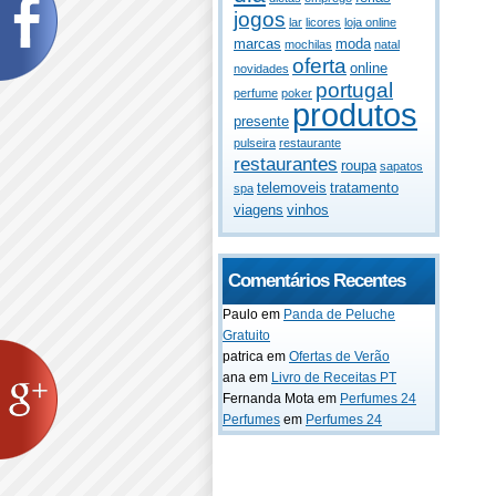
jogos
lar
licores
loja online
marcas
moda
mochilas
natal
oferta
online
novidades
portugal
perfume
poker
produtos
presente
pulseira
restaurante
restaurantes
roupa
sapatos
telemoveis
tratamento
spa
viagens
vinhos
Comentários Recentes
Paulo
em
Panda de Peluche
Gratuito
patrica
em
Ofertas de Verão
ana
em
Livro de Receitas PT
Fernanda Mota
em
Perfumes 24
Perfumes
em
Perfumes 24