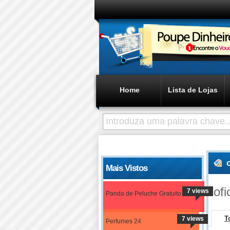
Home
Lista de Lojas
Mais Vistos
ofi
7 views
Panda de Peluche Gratuito
T
7 views
Perfumes 24