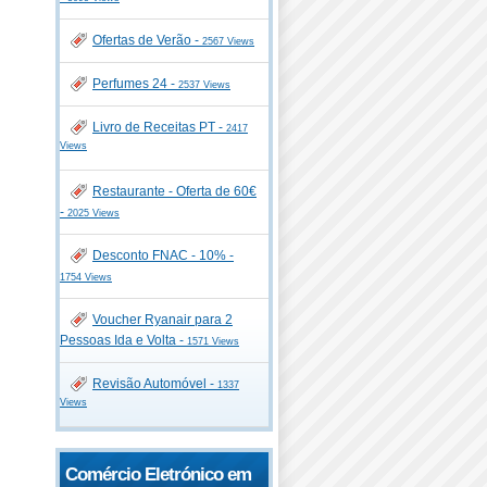
Ofertas de Verão -
2567 Views
Perfumes 24 -
2537 Views
Livro de Receitas PT -
2417
Views
Restaurante - Oferta de 60€
-
2025 Views
Desconto FNAC - 10% -
1754 Views
Voucher Ryanair para 2
Pessoas Ida e Volta -
1571 Views
Revisão Automóvel -
1337
Views
Comércio Eletrónico em