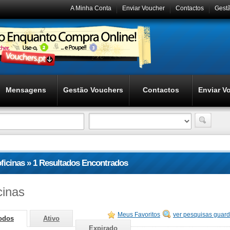
A Minha Conta
Enviar Voucher
Contactos
Gest
Mensagens
Gestão Vouchers
Contactos
Enviar V
oficinas » 1 Resultados Encontrados
cinas
Meus Favoritos
ver pesquisas guar
odos
Ativo
Expirado