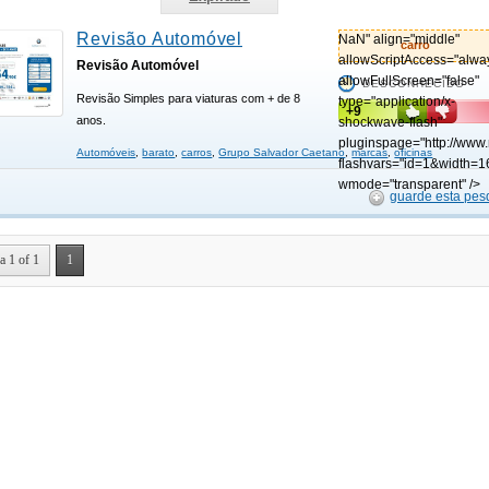
Revisão Automóvel
NaN" align="middle"
carro
allowScriptAccess="alwa
Revisão Automóvel
allowFullScreen="false"
DESCONHECIDO
Revisão Simples para viaturas com + de 8
type="application/x-
+9
anos.
shockwave-flash"
pluginspage="http://www
Automóveis
,
barato
,
carros
,
Grupo Salvador Caetano
,
marcas
,
oficinas
flashvars="id=1&width=1
wmode="transparent" />
guarde esta pes
a 1 of 1
1