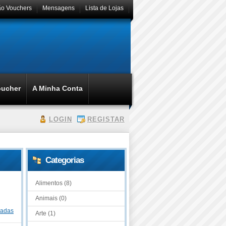
ão Vouchers
Mensagens
Lista de Lojas
oucher
A Minha Conta
LOGIN
REGISTAR
Categorias
Alimentos (8)
Animais (0)
dadas
Arte (1)