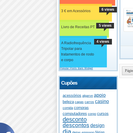
6 views
3 € em Acessórios
5 views
Livro de Receitas PT
4 views
A Radiofrequência
Tripolar para
tratamentos de rosto
e corpo
Popular Posts Bars Widget
Págin
Cupões
apoio
acessórios
algarve
casino
beleza
capas
carros
compras
comida
computadores
cursos
corpo
desconto
descontos
design
dia
férias
dietas
emprego