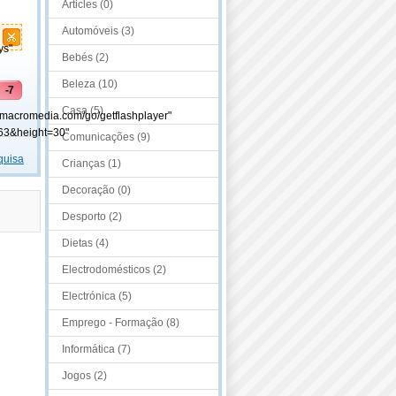
Articles (0)
Automóveis (3)
ys"
Bebés (2)
Beleza (10)
-7
Casa (5)
.macromedia.com/go/getflashplayer"
63&height=30"
Comunicações (9)
quisa
Crianças (1)
Decoração (0)
Desporto (2)
Dietas (4)
Electrodomésticos (2)
Electrónica (5)
Emprego - Formação (8)
Informática (7)
Jogos (2)