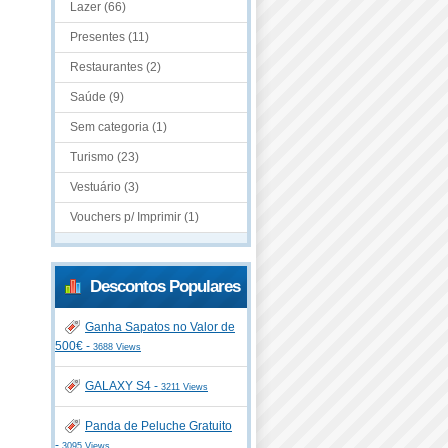
Lazer (66)
Presentes (11)
Restaurantes (2)
Saúde (9)
Sem categoria (1)
Turismo (23)
Vestuário (3)
Vouchers p/ Imprimir (1)
Descontos Populares
Ganha Sapatos no Valor de
500€ -
3688 Views
GALAXY S4 -
3211 Views
Panda de Peluche Gratuito
-
3095 Views