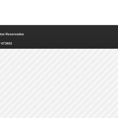
eitos Reservados
º 473602