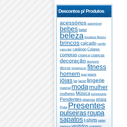
Descontos p/ Produtos
acessórios
automóvel
bebes
bebé
beleza
boutique fitness
brincos
calçado
cardio
catálogo
Colares
vascular
compras
criança
crianças
decoração
desporto
fitness
discos
emagrecer
homem
jeans
ipad
jóias
lingerie
lar
lazer
moda
mulher
material
Música
mulheres
ourivesaria
Pendentes
praia
pijamas
Presentes
Prata
pulseiras
roupa
sapatos
t-shirts
tablet
vestidos
viagens
telefone