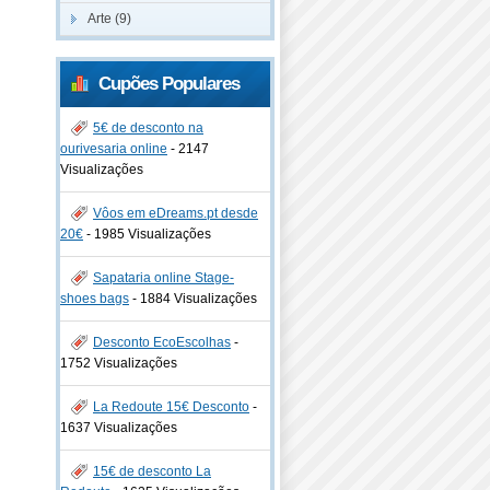
Arte (9)
Cupões Populares
5€ de desconto na
ourivesaria online
-
2147
Visualizações
Vôos em eDreams.pt desde
20€
-
1985 Visualizações
Sapataria online Stage-
shoes bags
-
1884 Visualizações
Desconto EcoEscolhas
-
1752 Visualizações
La Redoute 15€ Desconto
-
1637 Visualizações
15€ de desconto La