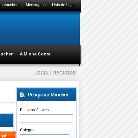
ão Vouchers
Mensagens
Lista de Lojas
oucher
A Minha Conta
LOGIN
|
REGISTAR
Pesquisar Voucher
Palavras Chaves
Categoria
qui