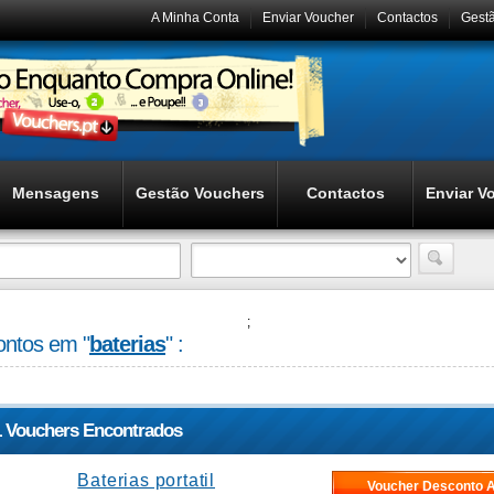
A Minha Conta
Enviar Voucher
Contactos
Gest
Mensagens
Gestão Vouchers
Contactos
Enviar V
;
ntos em "
baterias
" :
1 Vouchers Encontrados
Baterias portatil
Voucher Desconto A