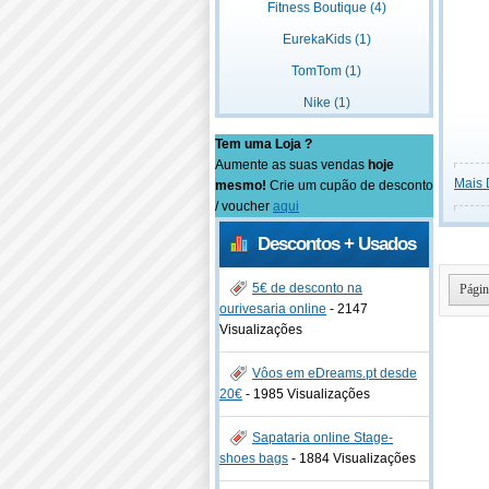
Fitness Boutique (4)
EurekaKids (1)
TomTom (1)
Nike (1)
Tem uma Loja ?
Aumente as suas vendas
hoje
Mais 
mesmo!
Crie um cupão de desconto
/ voucher
aqui
Descontos + Usados
5€ de desconto na
Págin
ourivesaria online
-
2147
Visualizações
Vôos em eDreams.pt desde
20€
-
1985 Visualizações
Sapataria online Stage-
shoes bags
-
1884 Visualizações