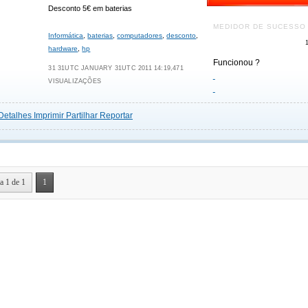
Desconto 5€ em baterias
MEDIDOR DE SUCESSO
Informática
,
baterias
,
computadores
,
desconto
,
hardware
,
hp
Funcionou ?
31 31UTC JANUARY 31UTC 2011 14:19,471
VISUALIZAÇÕES
Detalhes
Imprimir
Partilhar
Reportar
a 1 de 1
1