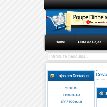
Home
Lista de Lojas
;
Desco
Lojas em Destaque
Venca (5)
Pixmania (1)
SPARTOO.pt (3)