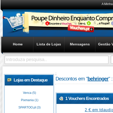
A Minha
Home
Lista de Lojas
Mensagens
Gestão 
;
Descontos em "
behringer
" :
Lojas em Destaque
Venca (5)
1 Vouchers Encontrados
Pixmania (1)
SPARTOO.pt (3)
2 € em tdaudi