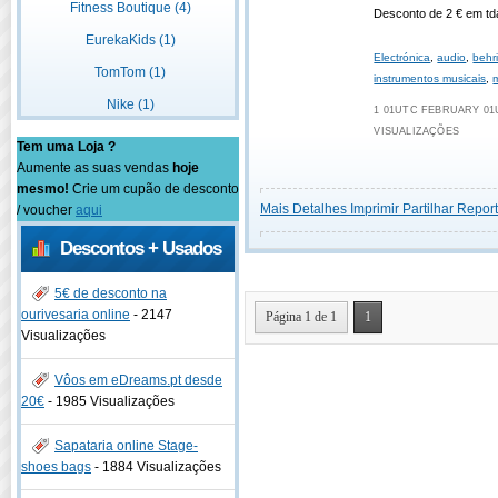
Fitness Boutique (4)
Desconto de 2 € em td
EurekaKids (1)
Electrónica
,
audio
,
behr
TomTom (1)
instrumentos musicais
,
Nike (1)
1 01UTC FEBRUARY 01U
VISUALIZAÇÕES
Tem uma Loja ?
Aumente as suas vendas
hoje
mesmo!
Crie um cupão de desconto
Mais Detalhes
Imprimir
Partilhar
Report
/ voucher
aqui
Descontos + Usados
5€ de desconto na
ourivesaria online
-
2147
Página 1 de 1
1
Visualizações
Vôos em eDreams.pt desde
20€
-
1985 Visualizações
Sapataria online Stage-
shoes bags
-
1884 Visualizações