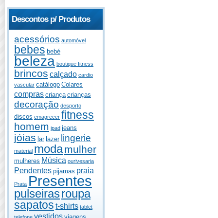
Descontos p/ Produtos
acessórios
automóvel
bebes
bebé
beleza
boutique fitness
brincos
calçado
cardio
catálogo
Colares
vascular
compras
criança
crianças
decoração
desporto
fitness
discos
emagrecer
homem
jeans
ipad
jóias
lingerie
lar
lazer
moda
mulher
material
Música
mulheres
ourivesaria
Pendentes
praia
pijamas
Presentes
Prata
pulseiras
roupa
sapatos
t-shirts
tablet
vestidos
viagens
telefone