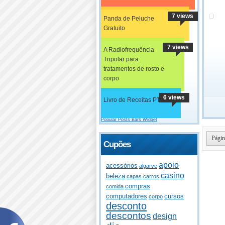
7 views
Panda de Peluche
Gratuito
7 views
A Radiofrequência
Tripolar para
tratamentos de rosto e
corpo
6 views
Livro de Receitas PT
Popular Posts Bars Widget
Págin
Cupões
apoio
acessórios
algarve
casino
beleza
capas
carros
compras
comida
computadores
cursos
corpo
desconto
descontos
design