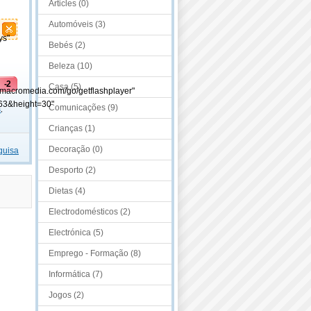
Articles (0)
Automóveis (3)
ys"
Bebés (2)
Beleza (10)
-2
Casa (5)
.macromedia.com/go/getflashplayer"
63&height=30"
Comunicações (9)
s
,
Crianças (1)
Decoração (0)
quisa
Desporto (2)
Dietas (4)
Electrodomésticos (2)
Electrónica (5)
Emprego - Formação (8)
Informática (7)
Jogos (2)