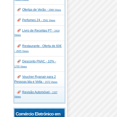
Ofertas de Verão -
2569 Views
Perfumes 24 -
2541 Views
Livro de Receitas PT -
2419
Views
Restaurante - Oferta de 60€
-
2025 Views
Desconto FNAC - 10% -
1755 Views
Voucher Ryanair para 2
Pessoas Ida e Volta -
1572 Views
Revisão Automóvel -
1337
Views
Comércio Eletrónico em