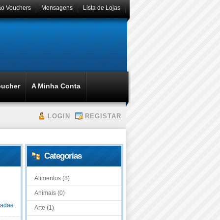
ão Vouchers
Mensagens
Lista de Lojas
oucher
A Minha Conta
LOGIN
REGISTAR
Categorias
Alimentos (8)
Animais (0)
dadas
Arte (1)