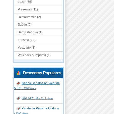
Lazer (66)
Presentes (11)
Restaurantes (2)
Saúde (9)
Sem categoria (1)
Turismo (23)
Vestuário (3)
Vouchers p/ Imprimir (1)
Descontos Populares
Ganha Sapatos no Valor de
500€ -
3688 Views
GALAXY S4 -
3212 Views
Panda de Peluche Gratuito
-
3097 Views