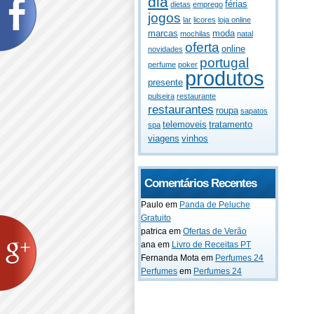
dia
férias
dietas
emprego
jogos
lar
licores
loja online
marcas
moda
mochilas
natal
oferta
online
novidades
portugal
perfume
poker
produtos
presente
pulseira
restaurante
restaurantes
roupa
sapatos
telemoveis
tratamento
spa
viagens
vinhos
Comentários Recentes
Paulo
em
Panda de Peluche
Gratuito
patrica
em
Ofertas de Verão
ana
em
Livro de Receitas PT
Fernanda Mota
em
Perfumes 24
Perfumes
em
Perfumes 24