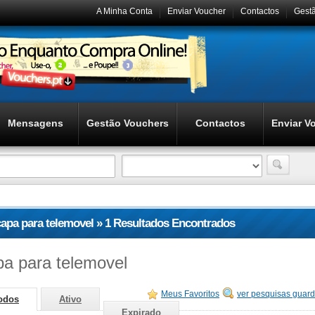
A Minha Conta
Enviar Voucher
Contactos
Gest
Mensagens
Gestão Vouchers
Contactos
Enviar V
capa para telemovel » 1 Resultados Encontrados
pa para telemovel
Meus Favoritos
ver pesquisas guar
odos
Ativo
Expirado