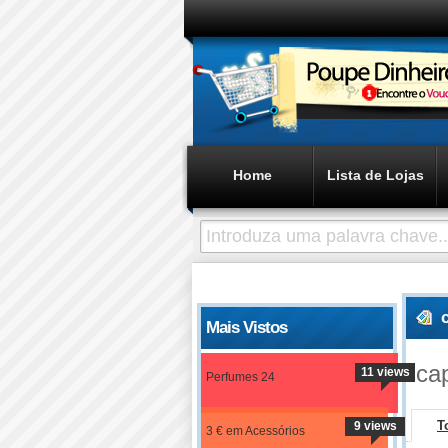
Home
Lista de Lojas
Mais Vistos
ca
11 views
Perfumes 24
T
9 views
3 € em Acessórios