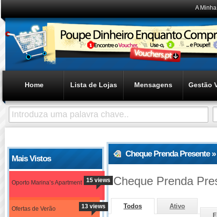
A Minha
Home
Lista de Lojas
Mensagens
Gestão 
Cheque Prenda Presente »
Mais Vistos
Cheque Prenda Pre
15 views
Oporto Marina’s Apartment
Todos
Ativo
13 views
Ofertas de Verão
E