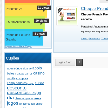
11 views
Cheque Prend
Perfumes 24
Cheque Prenda Pre
escolha
10 views
3 € em Acessórios
Parabéns! Agora tem a
aquela prenda que tant
8 views
Panda de Peluche
Lazer
,
Presentes
,
Turis
Gratuito
Popular Posts Bars Widget
Cupões
Página 1 of 1
1
apoio
acessórios
algarve
casino
beleza
capas
carros
compras
comida
computadores
cursos
corpo
desconto
descontos
design
dia
férias
dietas
emprego
jogos
lar
licores
loja online