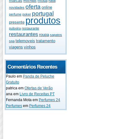
marcas
moda
mochilas
natal
oferta
online
novidades
portugal
perfume
poker
produtos
presente
pulseira
restaurante
restaurantes
roupa
sapatos
telemoveis
tratamento
spa
viagens
vinhos
Comentários Recentes
Paulo
em
Panda de Peluche
Gratuito
patrica
em
Ofertas de Verão
ana
em
Livro de Receitas PT
Fernanda Mota
em
Perfumes 24
Perfumes
em
Perfumes 24