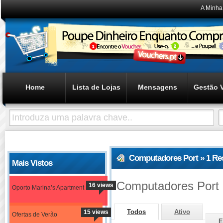
A Minha
Home
Lista de Lojas
Mensagens
Gestão 
Computadores Port » 1 Re
Mais Vistos
Computadores Port
16 views
Oporto Marina’s Apartment
Todos
Ativo
15 views
Ofertas de Verão
E