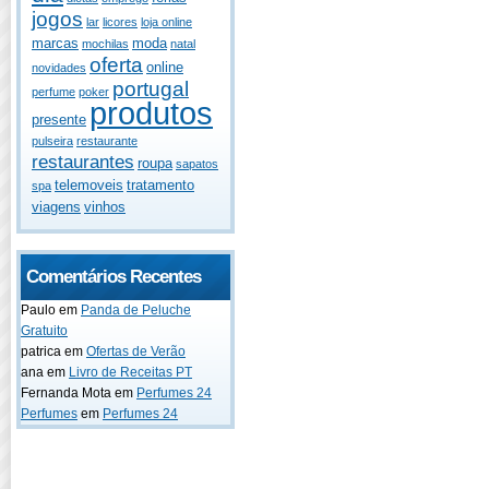
jogos
lar
licores
loja online
marcas
moda
mochilas
natal
oferta
online
novidades
portugal
perfume
poker
produtos
presente
pulseira
restaurante
restaurantes
roupa
sapatos
telemoveis
tratamento
spa
viagens
vinhos
Comentários Recentes
Paulo
em
Panda de Peluche
Gratuito
patrica
em
Ofertas de Verão
ana
em
Livro de Receitas PT
Fernanda Mota
em
Perfumes 24
Perfumes
em
Perfumes 24