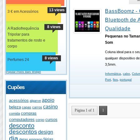
13 views
BassBoomz - 
3 € em Acessórios
Bluetooth de A
8 views
Qualidade
A Radiofrequência
Tripolar para
Pequenas no Taman
tratamentos de rosto e
Som
corpo
Coluna ideal para o s
8 views
qualquer dispositivo d
Perfumes 24
3,5mm.
Popular Posts Bars Widget
Informática
,
cabo
,
Colun
Port
,
fios
,
portugal
Cupões
apoio
acessórios
algarve
casino
beleza
capas
carros
Página 1 of 1
1
compras
comida
computadores
cursos
corpo
desconto
descontos
design
dia
férias
dietas
emprego