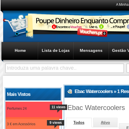
A Minha
Home
Lista de Lojas
Mensagens
Gestão 
Ebac Watercoolers » 1 Re
Mais Vistos
Ebac Watercoolers
11 views
Perfumes 24
Todos
Ativo
9 views
3 € em Acessórios
E