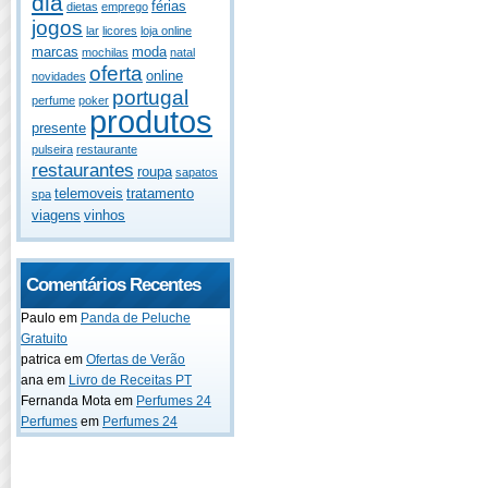
dia
férias
dietas
emprego
jogos
lar
licores
loja online
marcas
moda
mochilas
natal
oferta
online
novidades
portugal
perfume
poker
produtos
presente
pulseira
restaurante
restaurantes
roupa
sapatos
telemoveis
tratamento
spa
viagens
vinhos
Comentários Recentes
Paulo
em
Panda de Peluche
Gratuito
patrica
em
Ofertas de Verão
ana
em
Livro de Receitas PT
Fernanda Mota
em
Perfumes 24
Perfumes
em
Perfumes 24