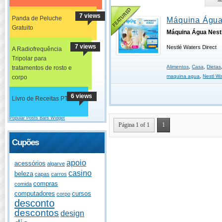
7 views
Panda de Peluche
Máquina Água
Gratuito
Máquina Água Nest
7 views
Nestlé Waters Direct
A Radiofrequência
Tripolar para
Alimentos
,
Casa
,
Dietas
tratamentos de rosto e
maquina agua
,
Nestl Wa
corpo
6 views
Livro de Receitas PT
Popular Posts Bars Widget
Página 1 of 1
1
Cupões
apoio
acessórios
algarve
casino
beleza
capas
carros
compras
comida
computadores
cursos
corpo
desconto
descontos
design